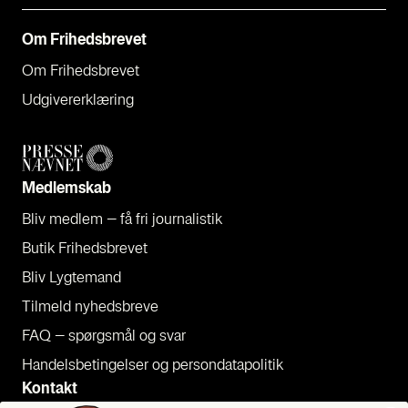
Om Fri­heds­bre­vet
Om Fri­heds­bre­vet
Udgi­ve­rer­klæ­ring
Med­lem­skab
Bliv med­lem – få fri jour­na­li­stik
Butik Fri­heds­bre­vet
Bliv Lyg­te­mand
Til­meld nyheds­bre­ve
FAQ – spørgs­mål og svar
Han­dels­be­tin­gel­ser og per­son­da­ta­po­li­tik
Kon­takt