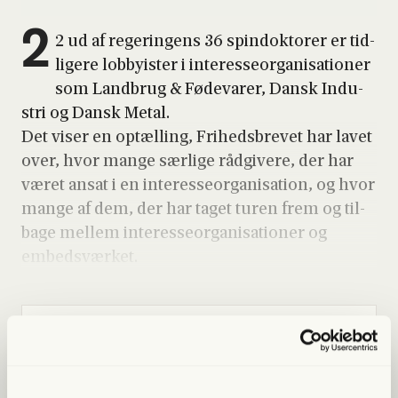
2
2 ud af rege­rin­gens 36 spin­dok­to­rer er tid­
li­ge­re lob­byi­ster i inter­es­se­or­ga­ni­sa­tio­ner
som Land­brug & Føde­va­rer, Dansk Indu­
stri og Dansk Metal.
Det viser en optæl­ling, Fri­heds­bre­vet har lavet
over, hvor man­ge sær­li­ge råd­gi­ve­re, der har
været ansat i en inter­es­se­or­ga­ni­sa­tion, og hvor
man­ge af dem, der har taget turen frem og til­
ba­ge mel­lem inter­es­se­or­ga­ni­sa­tio­ner og
embeds­vær­ket.
Lige nu kan du
spa­re 40%