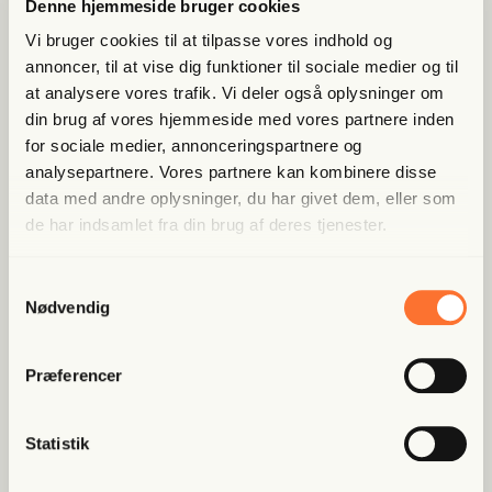
Denne hjemmeside bruger cookies
Bliv med­lem og få adgang til hele Fri­heds­bre­vet. Fra
artik­ler til podcasts – få ori­gi­nal jour­na­li­stik, du ikke
Vi bruger cookies til at tilpasse vores indhold og
fin­der andre ste­der
annoncer, til at vise dig funktioner til sociale medier og til
at analysere vores trafik. Vi deler også oplysninger om
Bliv med­lem og spar nu
din brug af vores hjemmeside med vores partnere inden
for sociale medier, annonceringspartnere og
analysepartnere. Vores partnere kan kombinere disse
Allerede medlem?
Log ind her.
data med andre oplysninger, du har givet dem, eller som
de har indsamlet fra din brug af deres tjenester.
Samtykkevalg
Nødvendig
Præferencer
Populære artikler
Statistik
Fri Finans