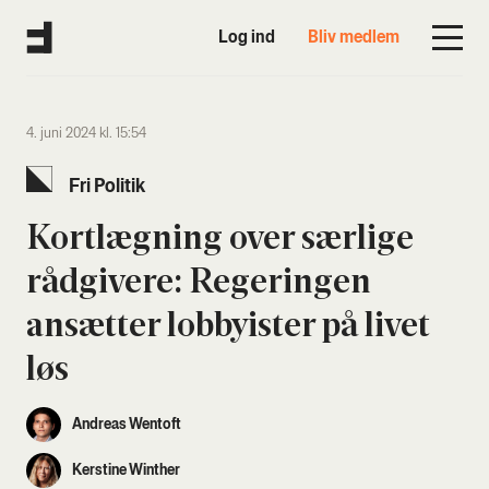
Log ind
Bliv medlem
4. juni 2024 kl. 15:54
Fri Poli­tik
Kort­læg­ning over sær­li­ge
råd­gi­ve­re: Rege­rin­gen
ansæt­ter lob­byi­ster på livet
løs
Andreas Wentoft
Kerstine Winther