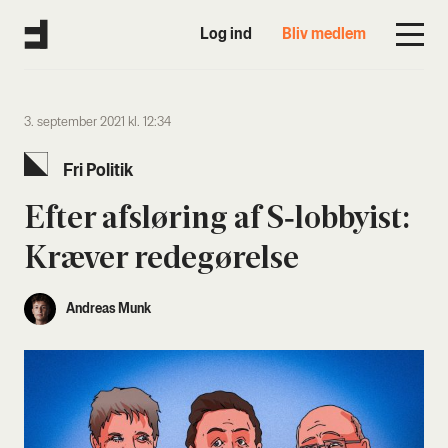
Log ind
Bliv medlem
3. september 2021 kl. 12:34
Fri Poli­tik
Efter afslø­ring af S‑lobbyist:
Kræ­ver rede­gø­rel­se
Andreas Munk