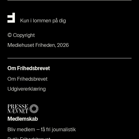
Kun i lommen på dig
© Copyright
Mediehuset Friheden, 2026
Om Fri­heds­bre­vet
Om Fri­heds­bre­vet
Udgi­ve­rer­klæ­ring
Med­lem­skab
Bliv med­lem – få fri jour­na­li­stik