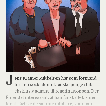
J
ens Kra­mer Mik­kel­sen har som for­mand
for den soci­al­de­mo­kra­ti­ske pen­ge­klub
eks­klu­siv adgang til rege­ring­s­top­pen. Der­
for er det inter­es­sant, at han får skat­te­kro­ner
for at påvir­ke de sam­me mini­stre, som han