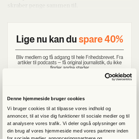
skra­ber pen­ge sam­men til.
Lige nu kan du
spa­re 40%
Bliv med­lem og få adgang til hele Fri­heds­bre­vet. Fra
artik­ler til podcasts – få ori­gi­nal jour­na­li­stik, du ikke
fin­der andre ste­der
Bliv med­lem og spar nu
Denne hjemmeside bruger cookies
Allerede medlem?
Log ind her.
Vi bruger cookies til at tilpasse vores indhold og
annoncer, til at vise dig funktioner til sociale medier og til
at analysere vores trafik. Vi deler også oplysninger om
din brug af vores hjemmeside med vores partnere inden
for sociale medier, annonceringspartnere og