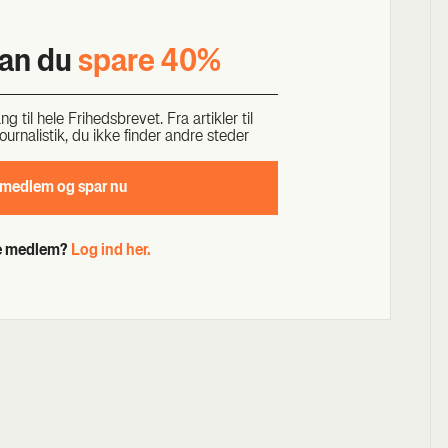
kan du
spa­re 40%
til hele Fri­heds­bre­vet. Fra artik­ler til
our­na­li­stik, du ikke fin­der andre ste­der
 med­lem og spar nu
de medlem?
Log ind her.