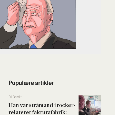
Populære artikler
Fri Ban­dit
Han var strå­mand i rock­er­
re­la­te­ret fak­tura­fa­brik: