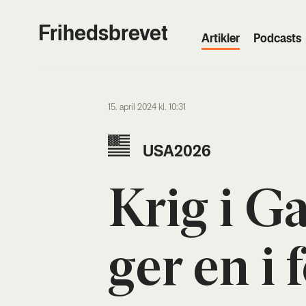
Frihedsbrevet
Artik­ler
Podcasts
15. april 2024 kl. 10:31
USA2026
Krig i G
ger en i f