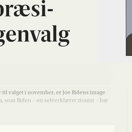
præ­si­
gen­valg
il val­get i novem­ber, er Joe Bidens ima­ge
za, som Biden – en sel­ver­klæ­ret zio­nist – har