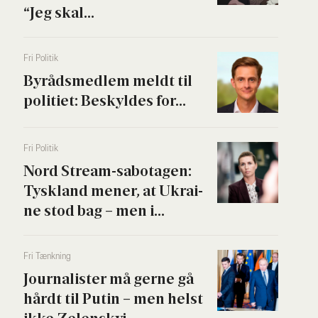
“Jeg skal...
Fri Poli­tik
Byrå­ds­med­lem meldt til
poli­ti­et: Beskyl­des for...
Fri Poli­tik
Nord Stream-sabo­ta­gen:
Tys­kland mener, at Ukrai­
ne stod bag – men i...
Fri Tænk­ning
Jour­na­li­ster må ger­ne gå
hårdt til Putin – men helst