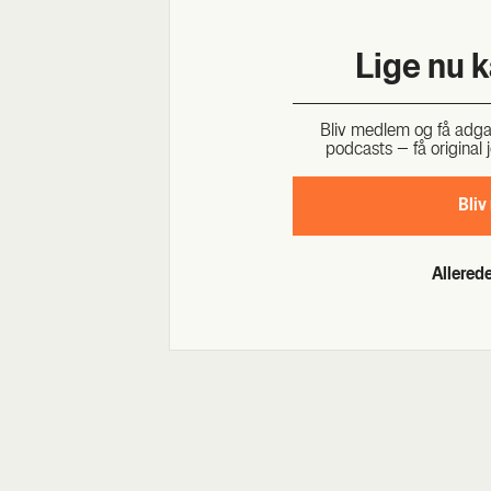
Lige nu 
Bliv med­lem og få adgang 
podcasts – få ori­gi­nal j
Bliv
Allere