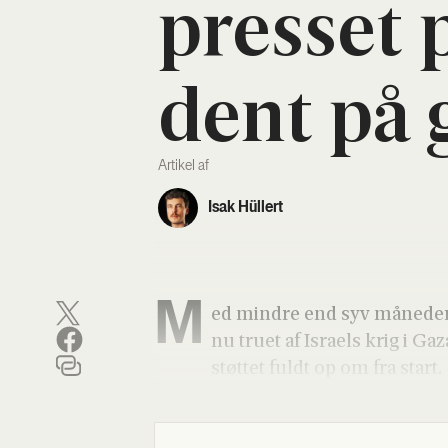
pres­set 
dent på 
Artikel af
Isak Hüllert
M
ed min­dre end syv måne­der t
nu tru­et af Isra­els krig i Ga
støt­tet fuldt op om fra start.