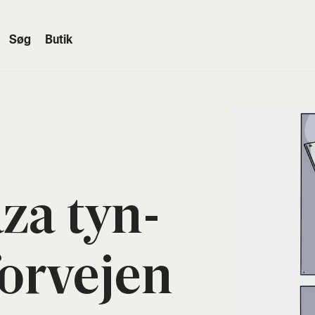
Søg
Butik
aza tyn­
or­vej­en