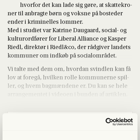
hvor­for det kan lade sig gøre, at skat­te­kro­
ner til anbrag­te børn og voks­ne på boste­der
ender i kri­mi­nel­les lom­mer.
Med i stu­di­et var Katri­ne Dau­gaard, soci­al- og
kul­tu­r­ord­fø­rer for Libe­ral Alli­an­ce og Kas­per
Riedl, direk­tør i Riedl&co, der råd­gi­ver lan­dets
kom­mu­ner om ind­køb på soci­a­l­om­rå­det.
Vi tal­te med dem om, hvor­dan svind­len kan få
lov at fore­gå, hvil­ken rol­le kom­mu­ner­ne spil­
ler, og hvem bag­mæn­de­ne er. Du kan se hele
arran­ge­men­tet i video­en i bun­den af artik­len.
Lige nu kan du
spa­re 40%