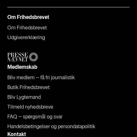
Om Fri­heds­bre­vet
Om Fri­heds­bre­vet
Udgi­ve­rer­klæ­ring
Med­lem­skab
Bliv med­lem – få fri jour­na­li­stik
Butik Fri­heds­bre­vet
Bliv Lyg­te­mand
Til­meld nyheds­bre­ve
FAQ – spørgs­mål og svar
Han­dels­be­tin­gel­ser og per­son­da­ta­po­li­tik
Kon­takt