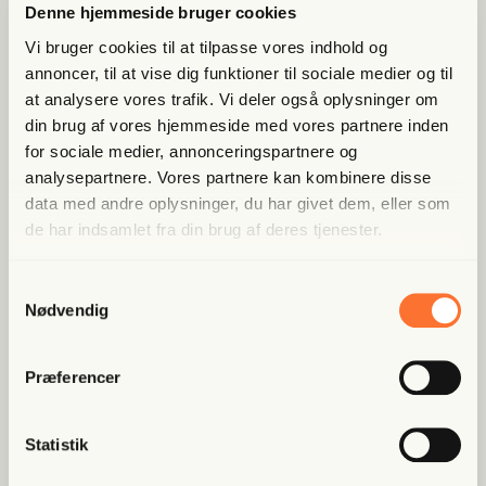
Denne hjemmeside bruger cookies
Bliv med­lem og få adgang til hele Fri­heds­bre­vet. Fra
artik­ler til podcasts – få ori­gi­nal jour­na­li­stik, du ikke
Vi bruger cookies til at tilpasse vores indhold og
fin­der andre ste­der
annoncer, til at vise dig funktioner til sociale medier og til
at analysere vores trafik. Vi deler også oplysninger om
Bliv med­lem og spar nu
din brug af vores hjemmeside med vores partnere inden
for sociale medier, annonceringspartnere og
analysepartnere. Vores partnere kan kombinere disse
Allerede medlem?
Log ind her.
data med andre oplysninger, du har givet dem, eller som
de har indsamlet fra din brug af deres tjenester.
Samtykkevalg
Nødvendig
Præferencer
Populære artikler
Statistik
Fri Ban­dit