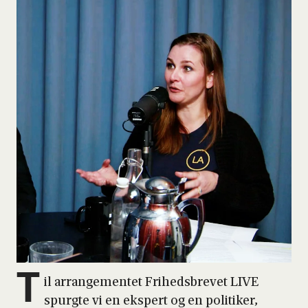
T
il arran­ge­men­tet Fri­heds­bre­vet LIVE
spurg­te vi en eks­pert og en poli­ti­ker,