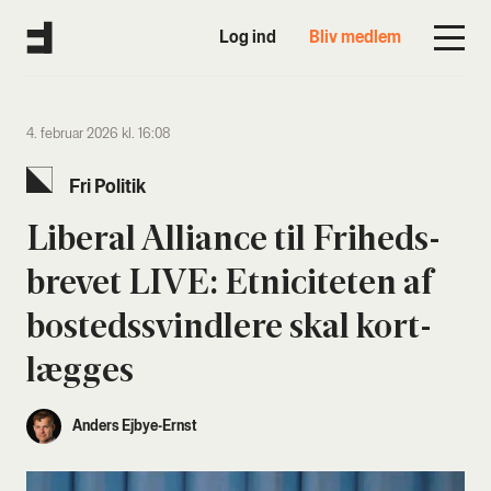
Log ind
Bliv medlem
4. februar 2026 kl. 16:08
Fri Poli­tik
Libe­ral Alli­an­ce til Fri­heds­
bre­vet LIVE: Etni­ci­te­ten af
bosteds­svind­le­re skal kort­
læg­ges
Anders Ejbye-Ernst