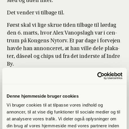
Med og uden fil­ter.
Det ven­der vi til­ba­ge til.
Først skal vi lige skrue tiden til­ba­ge til lør­dag
den 6. marts, hvor Alex Vanop­slagh var i cen­
trum på Kon­gens Nytorv. Et par dage i for­vej­en
hav­de han annon­ce­ret, at han vil­le dele pla­ka­
ter, dåseøl og chips ud fra det inder­ste af Indre
By.
Dagen for­in­den hav­de jeg mødt Libe­ral Alli­an­
ces omrej­sen­de kampag­ne­hold i Aar­hus, hvor
Alex Vanop­slagh er opstil­let, og hvor han hav­
Denne hjemmeside bruger cookies
de invi­te­ret til fre­dags­bar på en nat­klub nede
Vi bruger cookies til at tilpasse vores indhold og
ved åen.
annoncer, til at vise dig funktioner til sociale medier og til
at analysere vores trafik. Vi deler også oplysninger om
Der stod han både bag baren og del­te gra­tis
din brug af vores hjemmeside med vores partnere inden
Ceres-øl ud, men også oppe på sce­nen, hvor