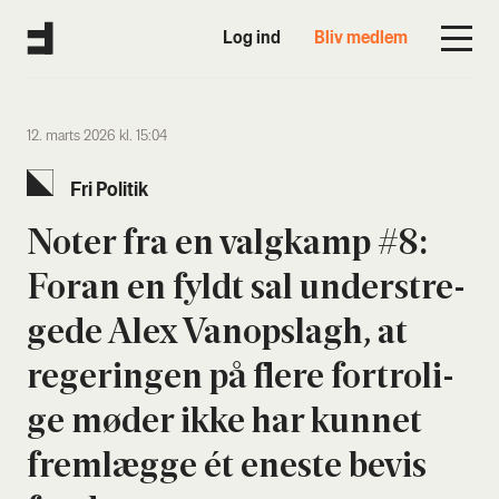
Log ind
Bliv medlem
12. marts 2026 kl. 15:04
Fri Poli­tik
Noter fra en valg­kamp #8:
For­an en fyldt sal under­stre­
ge­de Alex Vanop­slagh, at
rege­rin­gen på fle­re for­tro­li­
ge møder ikke har kun­net
frem­læg­ge ét ene­ste bevis