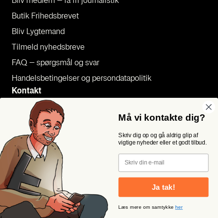
Bliv med­lem – få fri jour­na­li­stik
Butik Fri­heds­bre­vet
Bliv Lyg­te­mand
Til­meld nyheds­bre­ve
FAQ – spørgs­mål og svar
Han­dels­be­tin­gel­ser og per­son­da­ta­po­li­tik
Kon­takt
Pres­se
Må vi kontakte dig?
Send et tip
Skriv dig op og gå aldrig glip af
Kon­takt os
vigtige nyheder eller et godt tilbud.
Følg os
Email
Ja tak!
Læs mere om samtykke
her