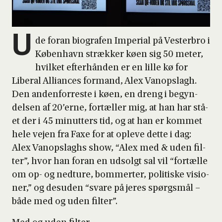
U
de for­an bio­gra­fen Impe­ri­al på Vester­bro i
Køben­havn stræk­ker køen sig 50 meter,
hvil­ket efter­hån­den er en lil­le kø for
Libe­ral Alli­an­ces for­mand, Alex Vanop­slagh.
Den anden­for­re­ste i køen, en dreng i begyn­
del­sen af 20’erne, for­tæl­ler mig, at han har stå­
et der i 45 minut­ters tid, og at han er kom­met
hele vej­en fra Faxe for at ople­ve det­te i dag:
Alex Vanop­slag­hs show, “Alex med & uden fil­
ter”, hvor han for­an en udsolgt sal vil “for­tæl­le
om op- og ned­t­u­re, bom­mer­ter, poli­ti­ske visio­
ner,” og des­u­den “sva­re på jeres spørgs­mål –
både med og uden fil­ter”.