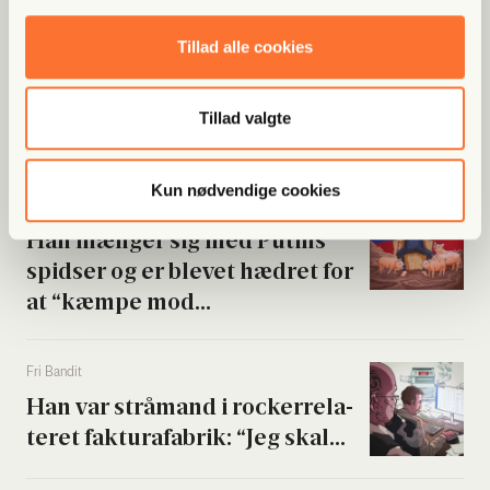
Tillad alle cookies
Tillad valgte
Populære artikler
Kun nødvendige cookies
Fri Finans
Han mæn­ger sig med Putins
spid­ser og er ble­vet hædret for
at “kæm­pe mod...
Fri Ban­dit
Han var strå­mand i rock­er­re­la­
te­ret fak­tura­fa­brik: “Jeg skal...