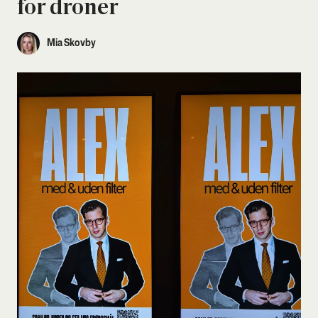
for dro­ner
Mia Skovby