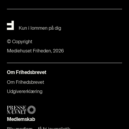
Kun i lommen på dig
© Copyright
Mediehuset Friheden, 2026
Om Fri­heds­bre­vet
Om Fri­heds­bre­vet
Udgi­ve­rer­klæ­ring
Med­lem­skab