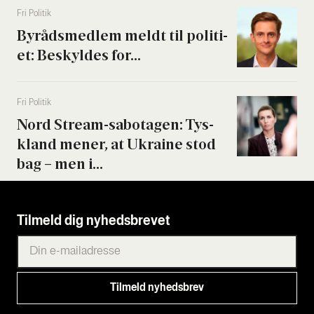
Fri Poli­tik
Byrå­ds­med­lem meldt til poli­ti­
et: Beskyl­des for...
Fri Poli­tik
Nord Stream-sabo­ta­gen: Tys­
kland mener, at Ukrai­ne stod
bag – men i...
Tilmeld dig nyhedsbrevet