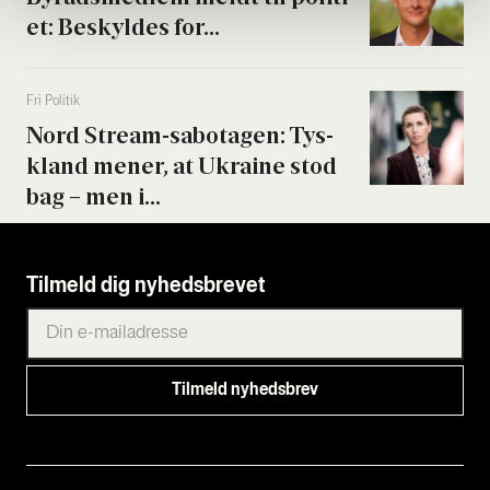
et: Beskyl­des for...
Fri Poli­tik
Nord Stream-sabo­ta­gen: Tys­
kland mener, at Ukrai­ne stod
bag – men i...
Tilmeld dig nyhedsbrevet