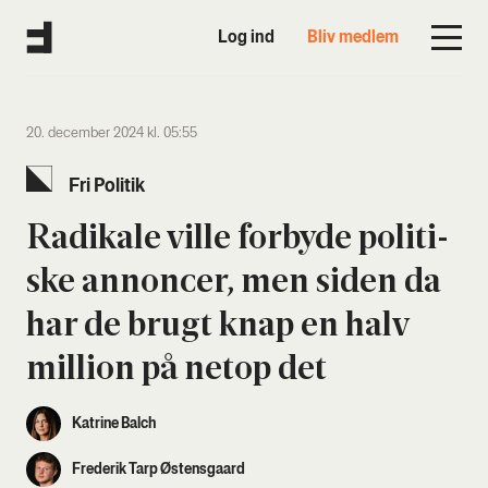
Log ind
Bliv medlem
20. december 2024 kl. 05:55
Fri Poli­tik
Radi­ka­le vil­le for­by­de poli­ti­
ske annon­cer, men siden da
har de brugt knap en halv
mil­li­on på net­op det
Katrine Balch
Frederik Tarp Østensgaard