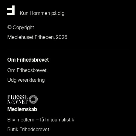
Kun i lommen på dig
© Copyright
Mediehuset Friheden, 2026
Om Fri­heds­bre­vet
Om Fri­heds­bre­vet
Udgi­ve­rer­klæ­ring
Med­lem­skab
Bliv med­lem – få fri jour­na­li­stik
Butik Fri­heds­bre­vet