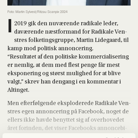
Foto: Martin Sylvest/Ritzau Scanpix 2024
I
2019 gik den nuvæ­ren­de radi­ka­le leder,
davæ­ren­de næst­for­mand for Radi­ka­le Ven­
stres fol­ke­tings­grup­pe, Mar­tin Lide­gaard, til
kamp mod poli­tisk annon­ce­ring.
“Resul­ta­tet af den poli­ti­ske kom­merci­a­li­se­ring
er nem­lig, at dem med flest pen­ge får mest
eks­po­ne­ring og størst mulig­hed for at bli­ve
valgt,” skrev han den­gang i en kom­men­tar i
Altin­get.
Men efter­føl­gen­de eks­plo­de­re­de Radi­ka­le Ven­
stres egen annon­ce­ring på Face­book, noget de
ellers ikke hav­de benyt­tet sig af over­ho­ve­det
året for­in­den, det viser Face­books annon­ce­bi­
bli­o­tek for Radi­ka­les Face­book-side.