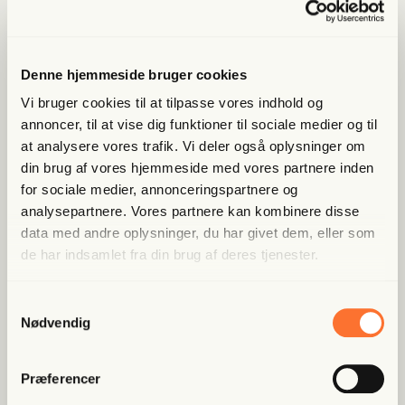
Denne hjemmeside bruger cookies
Lige nu kan du
spa­re 40%
Vi bruger cookies til at tilpasse vores indhold og
annoncer, til at vise dig funktioner til sociale medier og til
at analysere vores trafik. Vi deler også oplysninger om
Bliv med­lem og få adgang til hele Fri­heds­bre­vet. Fra
artik­ler til podcasts – få ori­gi­nal jour­na­li­stik, du ikke
din brug af vores hjemmeside med vores partnere inden
fin­der andre ste­der
for sociale medier, annonceringspartnere og
analysepartnere. Vores partnere kan kombinere disse
Bliv med­lem og spar nu
data med andre oplysninger, du har givet dem, eller som
de har indsamlet fra din brug af deres tjenester.
Allerede medlem?
Log ind her.
Samtykkevalg
Nødvendig
Præferencer