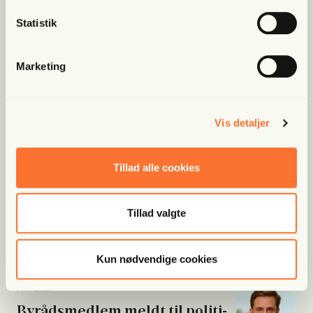
Statistik
Populære artikler
Marketing
Fri Finans
Han mæn­ger sig med Putins
Vis detaljer
spid­ser og er ble­vet hædret for
at “kæm­pe mod...
Tillad alle cookies
Fri Ban­dit
Tillad valgte
Han var strå­mand i rock­er­re­la­
te­ret fak­tura­fa­brik: “Jeg skal...
Kun nødvendige cookies
Fri Poli­tik
Byrå­ds­med­lem meldt til poli­ti­