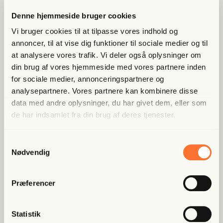
Lige nu kan du
spa­re 40%
Denne hjemmeside bruger cookies
Bliv med­lem og få adgang til hele Fri­heds­bre­vet. Fra
Vi bruger cookies til at tilpasse vores indhold og
artik­ler til podcasts – få ori­gi­nal jour­na­li­stik, du ikke
annoncer, til at vise dig funktioner til sociale medier og til
fin­der andre ste­der
at analysere vores trafik. Vi deler også oplysninger om
din brug af vores hjemmeside med vores partnere inden
Bliv med­lem og spar nu
for sociale medier, annonceringspartnere og
analysepartnere. Vores partnere kan kombinere disse
data med andre oplysninger, du har givet dem, eller som
Allerede medlem?
Log ind her.
de har indsamlet fra din brug af deres tjenester.
Samtykkevalg
Nødvendig
Præferencer
Populære artikler
Statistik