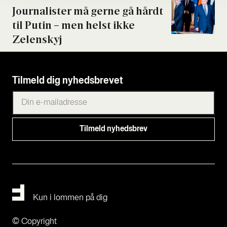
Jour­na­li­ster må ger­ne gå hårdt
til Putin – men helst ikke
Zelen­skyj
Tilmeld dig nyhedsbrevet
Kun i lommen på dig
© Copyright