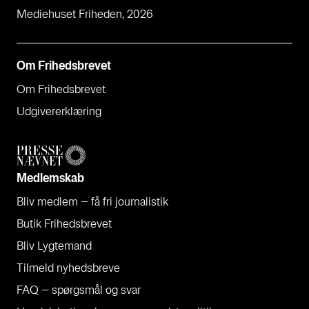
Mediehuset Friheden, 2026
Om Fri­heds­bre­vet
Om Fri­heds­bre­vet
Udgi­ve­rer­klæ­ring
Med­lem­skab
Bliv med­lem – få fri jour­na­li­stik
Butik Fri­heds­bre­vet
Bliv Lyg­te­mand
Til­meld nyheds­bre­ve
FAQ – spørgs­mål og svar