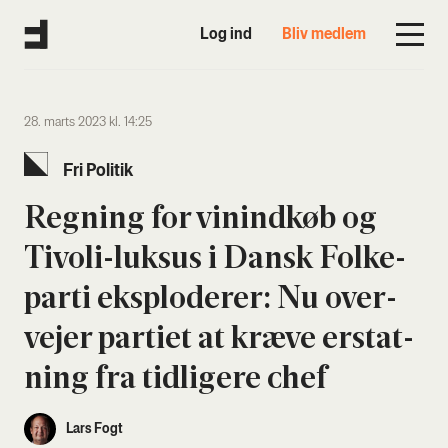
Log ind
Bliv medlem
28. marts 2023 kl. 14:25
Fri Poli­tik
Reg­ning for vinind­køb og
Tivo­li-luksus i Dansk Fol­ke­
par­ti eks­plo­de­rer: Nu over­
ve­jer par­ti­et at kræ­ve erstat­
ning fra tid­li­ge­re chef
Lars Fogt