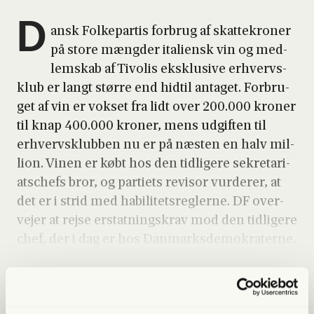
D
ansk Fol­ke­par­tis for­brug af skat­te­kro­ner
på sto­re mæng­der ita­li­ensk vin og med­
lem­skab af Tivo­lis eks­klu­si­ve erhvervs­
klub er langt stør­re end hidtil anta­get. For­bru­
get af vin er vok­set fra lidt over 200.000 kro­ner
til knap 400.000 kro­ner, mens udgif­ten til
erhvervs­klub­ben nu er på næsten en halv mil­
li­on. Vinen er købt hos den tid­li­ge­re sekre­ta­ri­
ats­chefs bror, og par­tiets revisor vur­de­rer, at
det er i strid med habi­li­tets­reg­ler­ne. DF over­
ve­jer at rej­se erstat­nings­krav mod den tid­li­ge­re
chef, der i dag er hos Dan­marks­de­mo­kra­ter­ne.