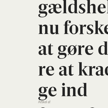
gælds­hel
nu for­sk
at gøre de
re at kra
ge ind
Artikel af