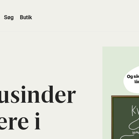
Søg
Butik
usin­der
­re i