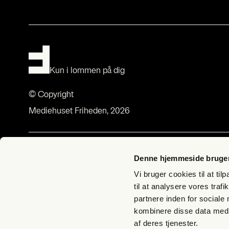
Kun i lommen på dig
© Copyright
Mediehuset Friheden, 2026
Om Fri­heds­bre­vet
Med­lem­sk
Denne hjemmeside bruger
Om Fri­heds­bre­vet
Bliv med­lem –
Vi bruger cookies til at til
Udgi­ve­rer­klæ­ring
Butik Fri­hed
til at analysere vores tra
partnere inden for sociale
Bliv Lyg­te­
kombinere disse data med a
Til­meld nyh
af deres tjenester.