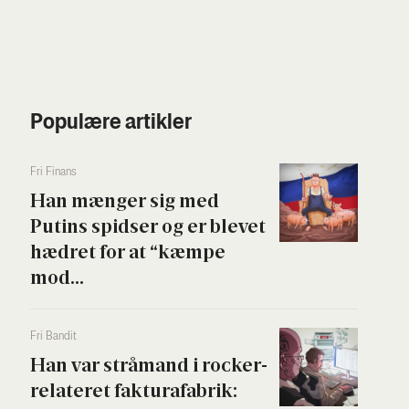
Populære artikler
Fri Finans
Han mæn­ger sig med
Putins spid­ser og er ble­vet
hædret for at “kæm­pe
mod...
Fri Ban­dit
Han var strå­mand i rock­er­
re­la­te­ret fak­tura­fa­brik: