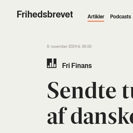
Frihedsbrevet
Artik­ler
Podcasts
8. november 2024 kl. 06:00
Fri Finans
Send­te t
af dan­ske