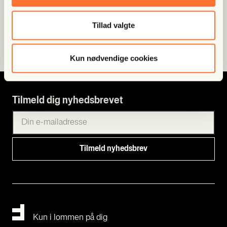
Fri Poli­tik
Tillad valgte
Nord Stream-sabo­ta­gen: Tys­
kland mener, at Ukrai­ne stod
bag – men i...
Kun nødvendige cookies
Tilmeld dig nyhedsbrevet
Kun i lommen på dig