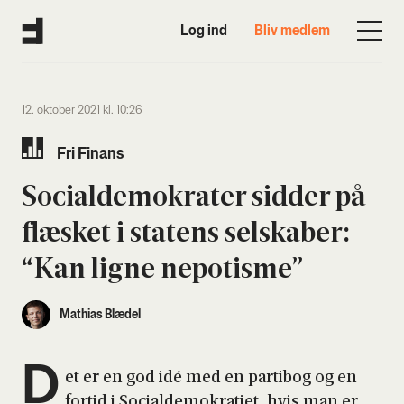
Log ind
Bliv medlem
12. oktober 2021 kl. 10:26
Fri Finans
Soci­al­de­mo­kra­ter sid­der på
flæ­sket i sta­tens sel­ska­ber:
“Kan lig­ne nepo­tis­me”
Mathias Blædel
D
et er en god idé med en par­ti­bog og en
for­tid i Soci­al­de­mo­kra­ti­et, hvis man er