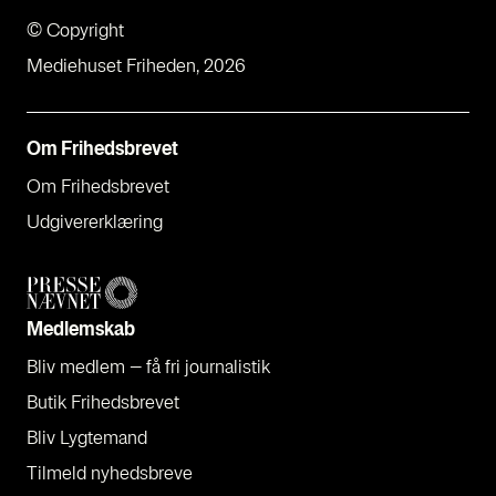
© Copyright
Mediehuset Friheden, 2026
Om Fri­heds­bre­vet
Om Fri­heds­bre­vet
Udgi­ve­rer­klæ­ring
Med­lem­skab
Bliv med­lem – få fri jour­na­li­stik
Butik Fri­heds­bre­vet
Bliv Lyg­te­mand
Til­meld nyheds­bre­ve