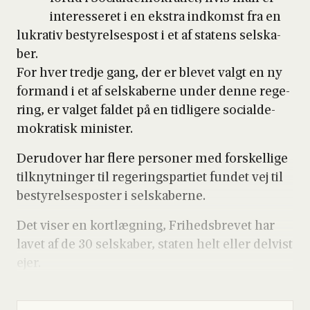
inter­es­se­ret i en ekstra ind­komst fra en
lukra­tiv besty­rel­ses­post i et af sta­tens sel­ska­
ber.
For hver tred­je gang, der er ble­vet valgt en ny
for­mand i et af sel­ska­ber­ne under den­ne rege­
ring, er val­get fal­det på en tid­li­ge­re soci­al­de­
mo­kra­tisk mini­ster.
Der­u­d­over har fle­re per­so­ner med for­skel­li­ge
til­knyt­nin­ger til rege­rings­par­ti­et fun­det vej til
besty­rel­ses­po­ster i sel­ska­ber­ne.
Det viser en kort­læg­ning, Fri­heds­bre­vet har
lavet af de 30 sel­ska­ber, sta­ten helt eller del­vist
ejer.