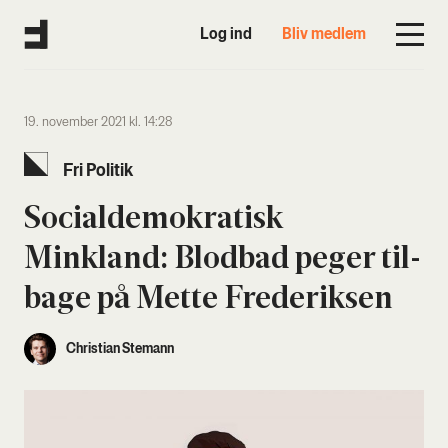
Log ind
Bliv medlem
19. november 2021 kl. 14:28
Fri Poli­tik
Soci­al­de­mo­kra­tisk
Minkland: Blod­bad peger til­
ba­ge på Met­te Fre­de­rik­sen
Christian Stemann