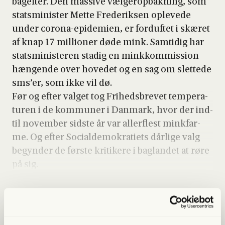
bag­ef­ter. Den mas­si­ve væl­gero­p­bak­ning, som
stats­mi­ni­ster Met­te Fre­de­rik­sen ople­ve­de
under cor­o­na-epi­de­mi­en, er for­duf­tet i skæ­ret
af knap 17 mil­li­o­ner døde mink. Sam­ti­dig har
stats­mi­ni­ste­ren sta­dig en mink­kom­mis­sion
hæn­gen­de over hove­d­et og en sag om slet­te­de
sms’er, som ikke vil dø.
Før og efter val­get tog Fri­heds­bre­vet tem­pe­ra­
tu­ren i de kom­mu­ner i Dan­mark, hvor der ind­
til novem­ber sid­ste år var aller­f­lest mink­far­
me. Og efter Soci­al­de­mo­kra­tiets dår­li­ge valg
begyn­der de før­ste kri­ti­ke­re i bag­lan­det at røre
på sig.
Lige nu kan du
spa­re 40%