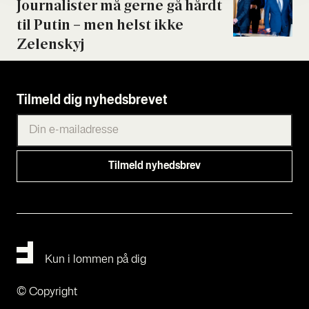
Jour­na­li­ster må ger­ne gå hårdt
til Putin – men helst ikke
Zelen­skyj
Tilmeld dig nyhedsbrevet
Kun i lommen på dig
© Copyright