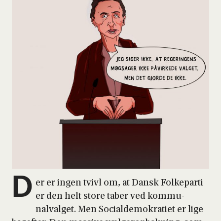
D
er er ingen tvivl om, at Dansk Fol­ke­par­ti
er den helt sto­re taber ved kom­mu­
nalval­get. Men Soci­al­de­mo­kra­ti­et er lige