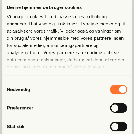
Denne hjemmeside bruger cookies
Bliv med­lem og få adgang til hele Fri­heds­bre­vet. Fra
Vi bruger cookies til at tilpasse vores indhold og
artik­ler til podcasts – få ori­gi­nal jour­na­li­stik, du ikke
annoncer, til at vise dig funktioner til sociale medier og til
fin­der andre ste­der
at analysere vores trafik. Vi deler også oplysninger om
din brug af vores hjemmeside med vores partnere inden
Bliv med­lem og spar nu
for sociale medier, annonceringspartnere og
analysepartnere. Vores partnere kan kombinere disse
Allerede medlem?
Log ind her.
data med andre oplysninger, du har givet dem, eller som
de har indsamlet fra din brug af deres tjenester.
Samtykkevalg
Nødvendig
Præferencer
Populære artikler
Statistik