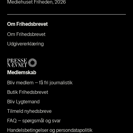
Mediehuset Friheden, 2026
Om Fri­heds­bre­vet
Om Fri­heds­bre­vet
Udgi­ve­rer­klæ­ring
Med­lem­skab
Bliv med­lem – få fri jour­na­li­stik
Butik Fri­heds­bre­vet
Bliv Lyg­te­mand
Til­meld nyheds­bre­ve
FAQ – spørgs­mål og svar
Han­dels­be­tin­gel­ser og per­son­da­ta­po­li­tik