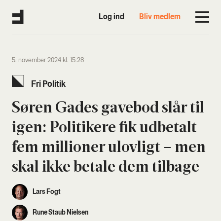
Log ind
Bliv medlem
5. november 2024 kl. 15:28
Fri Poli­tik
Søren Gades gave­bod slår til
igen: Poli­ti­ke­re fik udbe­talt
fem mil­li­o­ner ulov­ligt – men
skal ikke beta­le dem til­ba­ge
Lars Fogt
Rune Staub Nielsen