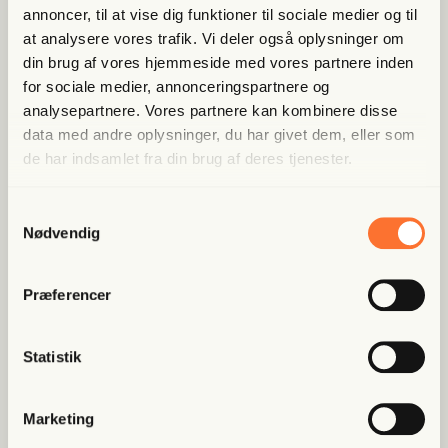
Bliv med­lem og spar nu
annoncer, til at vise dig funktioner til sociale medier og til
at analysere vores trafik. Vi deler også oplysninger om
din brug af vores hjemmeside med vores partnere inden
Allerede medlem?
Log ind her.
for sociale medier, annonceringspartnere og
analysepartnere. Vores partnere kan kombinere disse
data med andre oplysninger, du har givet dem, eller som
de har indsamlet fra din brug af deres tjenester.
Samtykkevalg
Nødvendig
Populære artikler
Præferencer
Fri Ban­dit
Statistik
Han var strå­mand i rock­er­re­la­
te­ret fak­tura­fa­brik: “Jeg skal...
Marketing