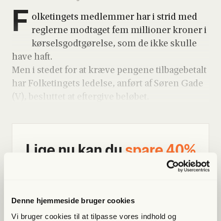
F
ol­ke­tin­gets med­lem­mer har i strid med
reg­ler­ne mod­ta­get fem mil­li­o­ner kro­ner i
kør­sels­godt­gø­rel­se, som de ikke skul­le
have haft.
Men i ste­det for at kræ­ve pen­ge­ne til­ba­ge­be­talt
har Fol­ke­tin­gets ledel­se, anført af Søren Gade
(V), beslut­tet at efter­gi­ve belø­bet.
Lige nu kan du
spa­re 40%
Bliv med­lem og få adgang til hele Fri­heds­bre­vet. Fra
artik­ler til podcasts – få ori­gi­nal jour­na­li­stik, du ikke
fin­der andre ste­der
Denne hjemmeside bruger cookies
Vi bruger cookies til at tilpasse vores indhold og