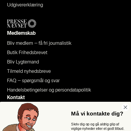
Udgi­ve­rer­klæ­ring
Med­lem­skab
Bliv med­lem – få fri jour­na­li­stik
Butik Fri­heds­bre­vet
Bliv Lyg­te­mand
Til­meld nyheds­bre­ve
FAQ – spørgs­mål og svar
Han­dels­be­tin­gel­ser og per­son­da­ta­po­li­tik
Kon­takt
Pres­se
Må vi kontakte dig?
Send et tip
Skriv dig op og gå aldrig glip af
Kon­takt os
vigtige nyheder eller et godt tilbud.