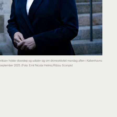
eriksen holder doorstep og udtaler sig om droneaktivitet mandag aften i Københavns
. september 2025. (Foto: Emil Nicolai Helms/Ritzau Scanpix)