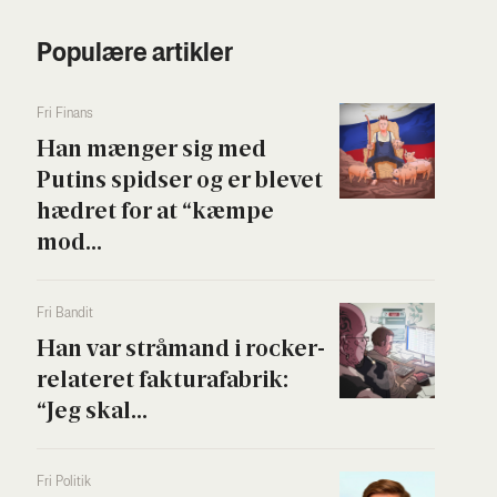
Populære artikler
Fri Finans
Han mæn­ger sig med
Putins spid­ser og er ble­vet
hædret for at “kæm­pe
mod...
Fri Ban­dit
Han var strå­mand i rock­er­
re­la­te­ret fak­tura­fa­brik:
“Jeg skal...
Fri Poli­tik