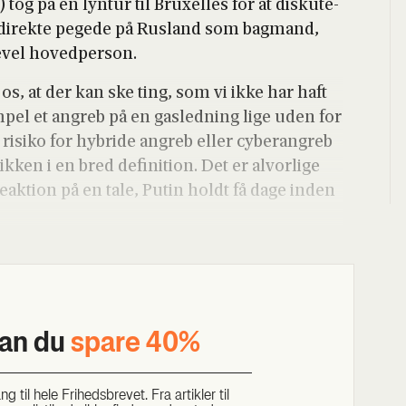
S) tog på en lyn­tur til Bruxel­les for at dis­ku­te­
 direk­te pege­de på Rusland som bag­mand,
ge­vel hoved­per­son.
l­le os, at der kan ske ting, som vi ikke har haft
ksem­pel et angreb på en gas­led­ning lige uden for
 risi­ko for hybri­de angreb eller cybe­ran­greb
ik­ken i en bred defi­ni­tion. Det er alvor­li­ge
eak­tion på en tale, Putin holdt få dage inden
kan du
spa­re 40%
til hele Fri­heds­bre­vet. Fra artik­ler til