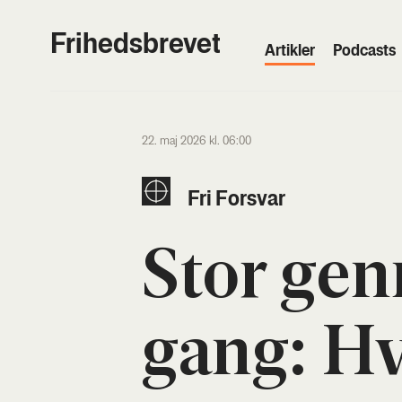
Frihedsbrevet
Artik­ler
Podcasts
22. maj 2026 kl. 06:00
Fri For­svar
Stor gen
gang: Hv