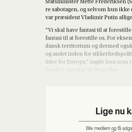
Stats­mi­ni­ster Met­te Fre­de­rik­sen (
re sabo­ta­gen, og selv­om hun ikke
var præ­si­dent Vla­di­mir Putin alli­
”Vi skal have fan­ta­si til at fore­sti
fan­ta­si til at fore­stil­le os. For e
dansk ter­ri­to­ri­um og der­med også
og andet inden for sik­ker­heds­po­li­t
tider for Euro­pa,” sag­de hun som r
hen­des smut­tur til Bruxel­les.
Lige nu 
Bliv med­lem og få adgang 