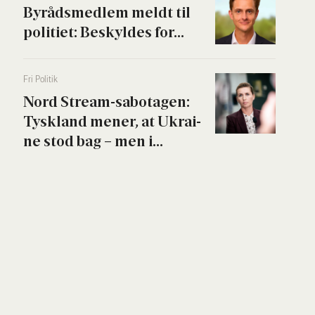
Byrå­ds­med­lem meldt til
poli­ti­et: Beskyl­des for...
Fri Poli­tik
Nord Stream-sabo­ta­gen:
Tys­kland mener, at Ukrai­
ne stod bag – men i...