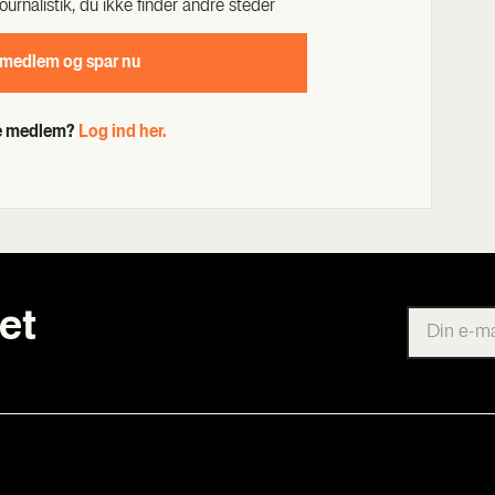
our­na­li­stik, du ikke fin­der andre ste­der
 med­lem og spar nu
de medlem?
Log ind her.
et