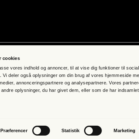
ab
Kon­takt
 cookies
 få fri jour­na­li­stik
Pres­se
passe vores indhold og annoncer, til at vise dig funktioner til soci
s­bre­vet
Send et tip
fik. Vi deler også oplysninger om din brug af vores hjemmeside m
 medier, annonceringspartnere og analysepartnere. Vores partne
mand
Kon­takt os
ndre oplysninger, du har givet dem, eller som de har indsamlet 
eds­bre­ve
s­mål og svar
n­gel­ser og per­son­da­ta­po­li­tik
Præferencer
Statistik
Marketing