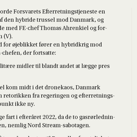
r­de For­sva­rets Efter­ret­ning­s­tje­ne­ste en
ing af den hybri­de trus­sel mod Dan­mark, og
­de med FE-chef Tho­mas Ahrenki­el og for­
n (V).
d for øje­blik­ket fører en hybrid­krig mod
he­fen, der fort­sat­te:
i­tæ­re mid­ler til blandt andet at læg­ge pres
el kom midt i det dro­ne­ka­os, Dan­mark
reto­rik­ken fra rege­rin­gen og efter­ret­ning­s­
­punkt ikke ny.
e fart i efter­å­ret 2022, da de to gas­rør­led­nin­
­ten, nem­lig Nord Stream-sabo­ta­gen.