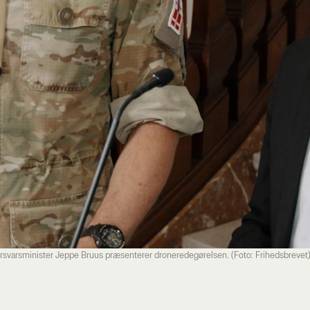
rsvarsminister Jeppe Bruus præsenterer droneredegørelsen. (Foto: Frihedsbrevet