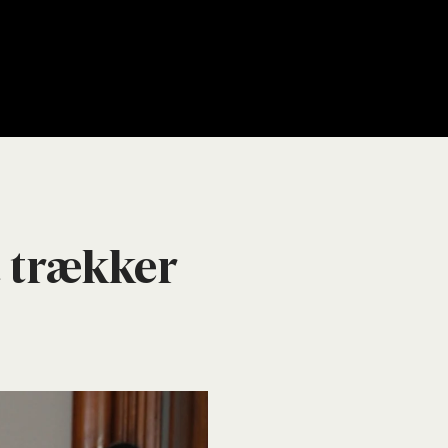
t træk­ker