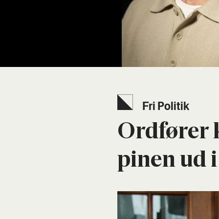
Fri Poli­tik
Ord­fø­rer 
pinen ud 