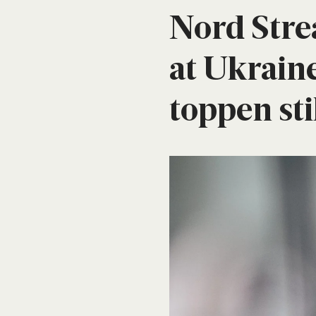
Nord Stre
at Ukrai­n
top­pen stil