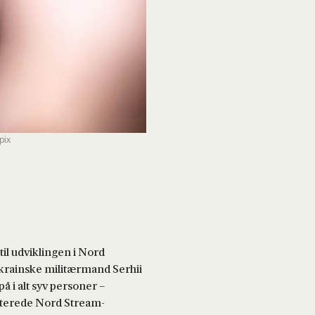
pix
il udviklingen i Nord
ukrainske militærmand Serhii
 i alt syv personer –
oterede Nord Stream-