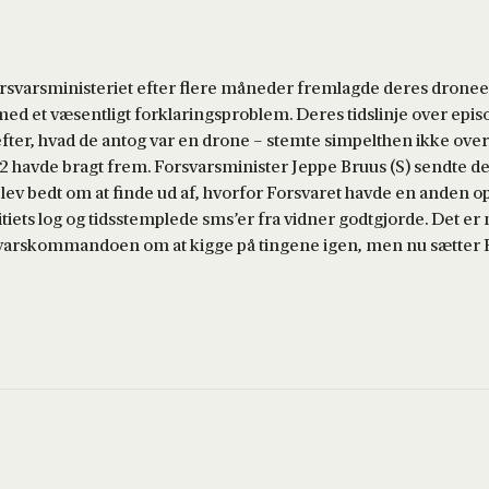
 Forsvarsministeriet efter flere måneder fremlagde deres droneeva
 et væsentligt forklaringsproblem. Deres tidslinje over epis
efter, hvad de antog var en drone – stemte simpelthen ikke ove
 2 havde bragt frem. Forsvarsminister Jeppe Bruus (S) sendte der
 bedt om at finde ud af, hvorfor Forsvaret havde en anden opf
itiets log og tidsstemplede sms’er fra vidner godtgjorde. Det er
varskommandoen om at kigge på tingene igen, men nu sætter F