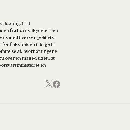
luering, til at
oden fra Borris Skydeterræn
rens med hverken politiets
for fluks bolden tilbage til
attelse af, hvornår tingene
 nu over en måned siden, at
orsvarsministeriet en