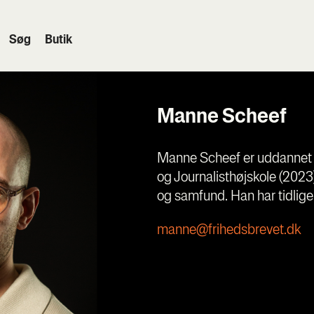
Søg
Butik
Manne Scheef
Manne Scheef er uddannet 
og Journalisthøjskole (2023
og samfund. Han har tidlige
manne@frihedsbrevet.dk