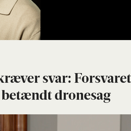
kræ­ver svar: For­sva­re
i betændt dro­nesag