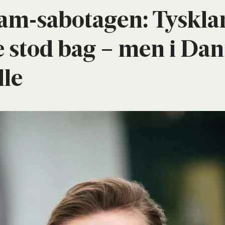
am-sabo­ta­gen: Tys­kl
e stod bag – men i Dan
­le