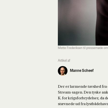
Mette Frederiksen til pressemøde om
Artikel af
Manne Scheef
Der er larmende tavshed fra 
Stream-sagen. Den tyske ankl
K. for krigsforbrydelser, da
stævnede ud fra lystbådehav