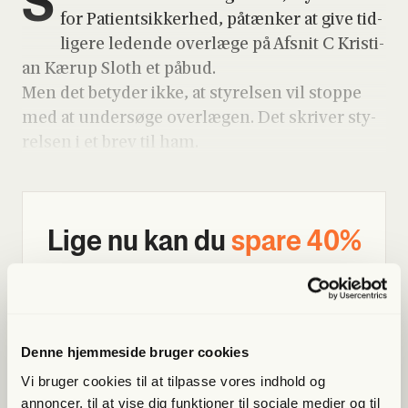
S
for Patient­sik­ker­hed, påtæn­ker at give tid­
li­ge­re leden­de over­læ­ge på Afsnit C Kri­sti­
an Kærup Slo­th et påbud.
Men det bety­der ikke, at sty­rel­sen vil stop­pe
med at under­sø­ge over­læ­gen. Det skri­ver sty­
rel­sen i et brev til ham.
Lige nu kan du
spa­re 40%
Bliv med­lem og få adgang til hele Fri­heds­bre­vet. Fra
artik­ler til podcasts – få ori­gi­nal jour­na­li­stik, du ikke
fin­der andre ste­der
Denne hjemmeside bruger cookies
Bliv med­lem og spar nu
Vi bruger cookies til at tilpasse vores indhold og
annoncer, til at vise dig funktioner til sociale medier og til