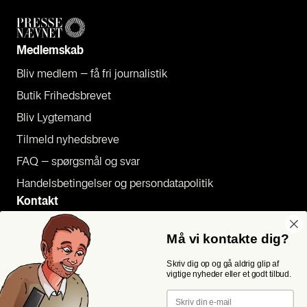
Med­lem­skab
Bliv med­lem – få fri jour­na­li­stik
Butik Fri­heds­bre­vet
Bliv Lyg­te­mand
Til­meld nyheds­bre­ve
FAQ – spørgs­mål og svar
Han­dels­be­tin­gel­ser og per­son­da­ta­po­li­tik
Kon­takt
Pres­se
Må vi kontakte dig?
Send et tip
Skriv dig op og gå aldrig glip af
Kon­takt os
vigtige nyheder eller et godt tilbud.
Følg os
Email