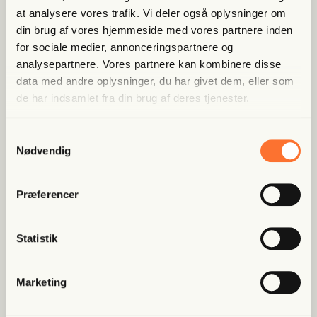
at analysere vores trafik. Vi deler også oplysninger om
Allerede medlem?
Log ind her.
din brug af vores hjemmeside med vores partnere inden
for sociale medier, annonceringspartnere og
analysepartnere. Vores partnere kan kombinere disse
data med andre oplysninger, du har givet dem, eller som
de har indsamlet fra din brug af deres tjenester.
Samtykkevalg
Nødvendig
Populære artikler
Præferencer
Fri Finans
Han mæn­ger sig med Putins
Statistik
spid­ser og er ble­vet hædret for
at “kæm­pe mod...
Marketing
Fri Ban­dit