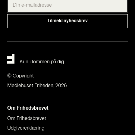
Kun i lommen på dig
© Copyright
Mediehuset Friheden, 2026
Om Fri­heds­bre­vet
Om Fri­heds­bre­vet
Udgi­ve­rer­klæ­ring