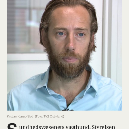
Kristian Kærup Sloth (Foto: TV2 Østjylland)
und­heds­væ­se­nets vagt­hund, Sty­rel­sen