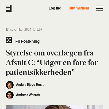
Log ind
Bliv medlem
18. november 2024 kl. 15:57
Fri Forsk­ning
Sty­rel­se om over­læ­gen fra
Afsnit C: “Udgør en fare for
patient­sik­ker­he­den”
Anders Ejbye-Ernst
Andreas Wentoft