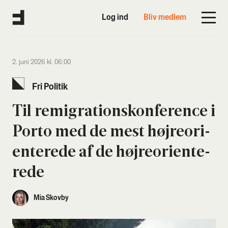
Log ind
Bliv medlem
2. juni 2026 kl. 06:00
Fri Poli­tik
Til remi­gra­tions­kon­fe­ren­ce i
Por­to med de mest høj­re­o­ri­
en­te­re­de af de høj­re­o­ri­en­te­
re­de
Mia Skovby