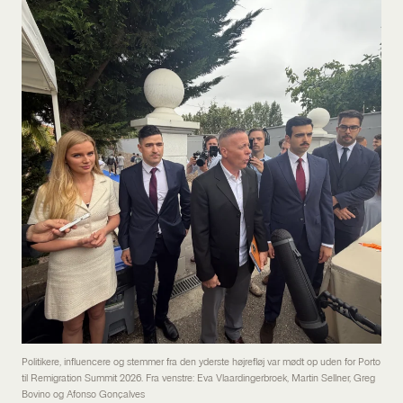
Politikere, influencere og stemmer fra den yderste højrefløj var mødt op uden for Porto
til Remigration Summit 2026. Fra venstre: Eva Vlaardingerbroek, Martin Sellner, Greg
Bovino og Afonso Gonçalves