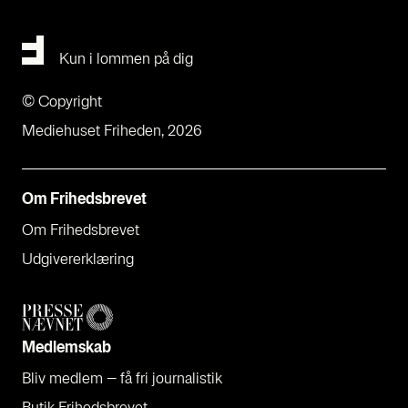
Kun i lommen på dig
© Copyright
Mediehuset Friheden, 2026
Om Fri­heds­bre­vet
Om Fri­heds­bre­vet
Udgi­ve­rer­klæ­ring
Med­lem­skab
Bliv med­lem – få fri jour­na­li­stik