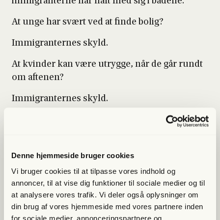
immi­gran­ter­ne har haft med sig i både­ne.
At unge har svært ved at fin­de bolig?
Immi­gran­ter­nes skyld.
At kvin­der kan være utryg­ge, når de går rundt
om afte­nen?
Immi­gran­ter­nes skyld.
At euro­pæ­e­re ikke får nok børn?
Immi­gran­ter­nes skyld.
Denne hjemmeside bruger cookies
For at illu­stre­re dis­se poin­ter hav­de man invi­
Vi bruger cookies til at tilpasse vores indhold og
te­ret en ræk­ke høj­re­o­ri­en­te­re­de akti­vi­ster,
annoncer, til at vise dig funktioner til sociale medier og til
influ­en­ce­re og poli­ti­ke­re, der i løbet af lør­dag
at analysere vores trafik. Vi deler også oplysninger om
den 30. maj skul­le på sce­nen og tale for­an et
din brug af vores hjemmeside med vores partnere inden
publi­kum bestå­en­de af omkring 5–600 på for­
for sociale medier, annonceringspartnere og