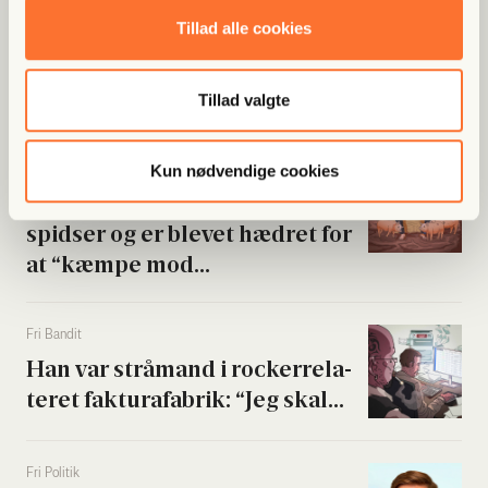
Tillad alle cookies
Tillad valgte
Populære artikler
Kun nødvendige cookies
Fri Finans
Han mæn­ger sig med Putins
spid­ser og er ble­vet hædret for
at “kæm­pe mod...
Fri Ban­dit
Han var strå­mand i rock­er­re­la­
te­ret fak­tura­fa­brik: “Jeg skal...
Fri Poli­tik