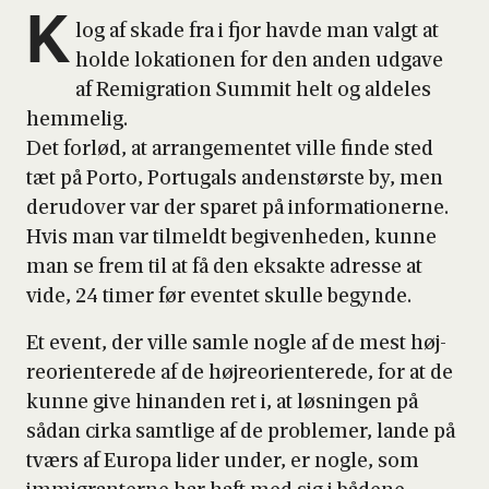
K
log af ska­de fra i fjor hav­de man valgt at
hol­de loka­tio­nen for den anden udga­ve
af Remi­gra­tion Sum­mit helt og alde­les
hem­me­lig.
Det for­lød, at arran­ge­men­tet vil­le fin­de sted
tæt på Por­to, Portu­gals anden­stør­ste by, men
der­u­d­over var der spa­ret på infor­ma­tio­ner­ne.
Hvis man var til­meldt begi­ven­he­den, kun­ne
man se frem til at få den eksak­te adres­se at
vide, 24 timer før even­tet skul­le begyn­de.
Et event, der vil­le sam­le nog­le af de mest høj­
re­o­ri­en­te­re­de af de høj­re­o­ri­en­te­re­de, for at de
kun­ne give hin­an­den ret i, at løs­nin­gen på
sådan cir­ka samt­li­ge af de pro­ble­mer, lan­de på
tværs af Euro­pa lider under, er nog­le, som