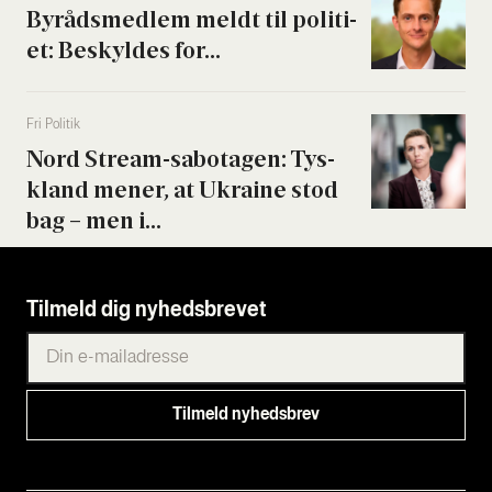
Byrå­ds­med­lem meldt til poli­ti­
et: Beskyl­des for...
Fri Poli­tik
Nord Stream-sabo­ta­gen: Tys­
kland mener, at Ukrai­ne stod
bag – men i...
Tilmeld dig nyhedsbrevet