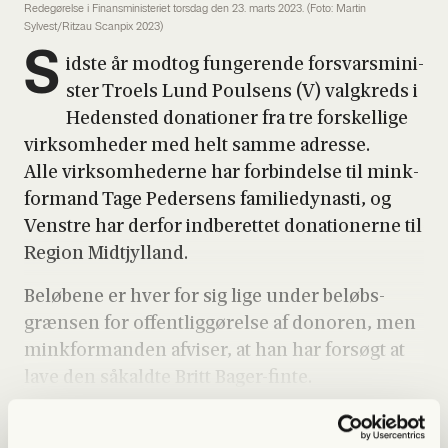
Redegørelse i Finansministeriet torsdag den 23. marts 2023. (Foto: Martin
Sylvest/Ritzau Scanpix 2023)
S
id­ste år modt­og fun­ge­ren­de for­svars­mi­ni­
ster Tro­els Lund Poul­sens (V) valg­kreds i
Heden­sted dona­tio­ner fra tre for­skel­li­ge
virk­som­he­der med helt sam­me adres­se.
Alle virk­som­he­der­ne har for­bin­del­se til mink­
for­mand Tage Peder­sens fami­lie­dy­na­sti, og
Ven­stre har der­for ind­be­ret­tet dona­tio­ner­ne til
Region Midtjyl­land.
Belø­be­ne er hver for sig lige under beløbs­
græn­sen for offent­lig­gø­rel­se af donoren, men
mink­for­man­den afvi­ser, at han har for­søgt at
lave den såkald­te Britt Bager-fin­te.