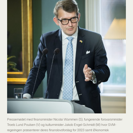
Pressemødet med finansminister Nicolai Wammen (S), fungerende forsvarsminister
Troels Lund Poulsen (V) og kulturminister Jakob Engel-Schmidt (M) hvor SVM-
regeringen præsenterer deres finanslovsforslag for 2023 samt Økonomisk