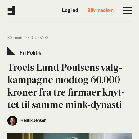
Log ind
Bliv medlem
30. marts 2023 kl. 07:00
Fri Poli­tik
Tro­els Lund Poul­sens valg­
kampag­ne modt­og 60.000
kro­ner fra tre fir­ma­er knyt­
tet til sam­me mink-dyna­sti
Henrik Jensen