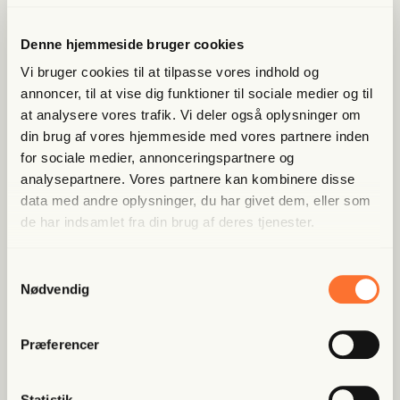
Lige nu kan du
spa­re 40%
Denne hjemmeside bruger cookies
Vi bruger cookies til at tilpasse vores indhold og
Bliv med­lem og få adgang til hele Fri­heds­bre­vet. Fra
annoncer, til at vise dig funktioner til sociale medier og til
artik­ler til podcasts – få ori­gi­nal jour­na­li­stik, du ikke
at analysere vores trafik. Vi deler også oplysninger om
fin­der andre ste­der
din brug af vores hjemmeside med vores partnere inden
for sociale medier, annonceringspartnere og
Bliv med­lem og spar nu
analysepartnere. Vores partnere kan kombinere disse
data med andre oplysninger, du har givet dem, eller som
Allerede medlem?
Log ind her.
de har indsamlet fra din brug af deres tjenester.
Samtykkevalg
Nødvendig
Præferencer
Statistik