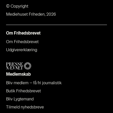
© Copyright
Mediehuset Friheden, 2026
Om Fri­heds­bre­vet
Om Fri­heds­bre­vet
Udgi­ve­rer­klæ­ring
Med­lem­skab
Bliv med­lem – få fri jour­na­li­stik
Butik Fri­heds­bre­vet
Bliv Lyg­te­mand
Til­meld nyheds­bre­ve