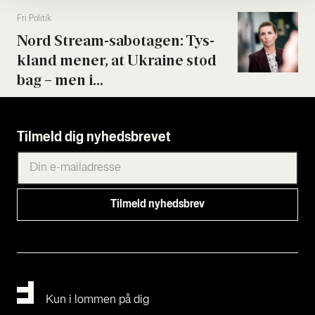
Fri Poli­tik
Nord Stream-sabo­ta­gen: Tys­
kland mener, at Ukrai­ne stod
bag – men i...
Tilmeld dig nyhedsbrevet
Kun i lommen på dig