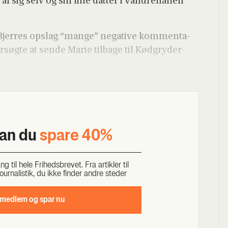
af sig selv og sin lil­le dat­ter i Van­dre­hal­len
e Bjer­res opslag “man­ge” nega­ti­ve kom­men­ta­
søg­te at sen­de Marie til­ba­ge til Kød­gry­der­
kan du
spa­re 40%
til hele Fri­heds­bre­vet. Fra artik­ler til
our­na­li­stik, du ikke fin­der andre ste­der
 med­lem og spar nu