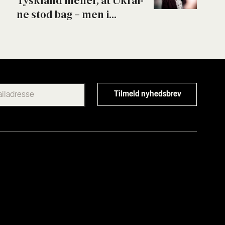
Tys­kland mener, at Ukrai­
ne stod bag – men i...