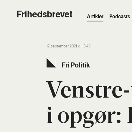
Frihedsbrevet
Artik­ler
Podcasts
17. september 2021 kl. 13:45
Fri Poli­tik
Ven­stre-p
i opgør: 