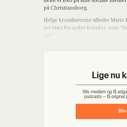
del­te et foto på sine soci­a­le medi­er 
på Chri­sti­ans­borg.
Iføl­ge kro­ni­kø­rer­ne affød­te Mari
rer især fra andre kvin­der, som “for­
ne”.
Lige nu 
Bliv med­lem og få adgang 
podcasts – få ori­gi­nal j
Bliv