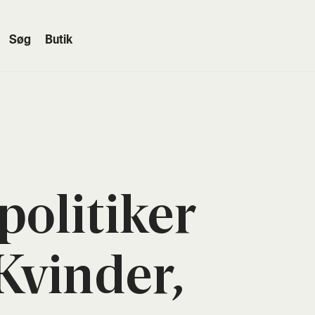
Søg
Butik
oli­ti­ker
Kvin­der,