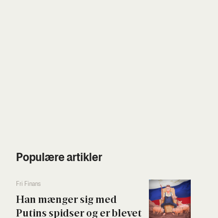
Populære artikler
Fri Finans
Han mæn­ger sig med
Putins spid­ser og er ble­vet