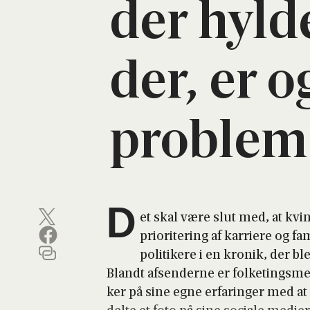
der hyl­d
der, er o
pro­blem
D
et skal være slut med, at kvi
pri­o­ri­te­ring af kar­ri­e­re og f
poli­ti­ke­re i en kro­nik, der bl
Blandt afsen­der­ne er fol­ke­tings­m
ker på sine egne erfa­rin­ger med a