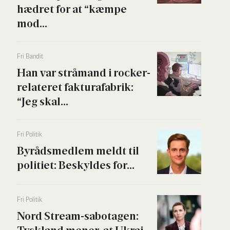
hædret for at “kæm­pe
mod...
Fri Ban­dit
Han var strå­mand i rock­er­
re­la­te­ret fak­tura­fa­brik:
“Jeg skal...
Fri Poli­tik
Byrå­ds­med­lem meldt til
poli­ti­et: Beskyl­des for...
Fri Poli­tik
Nord Stream-sabo­ta­gen: