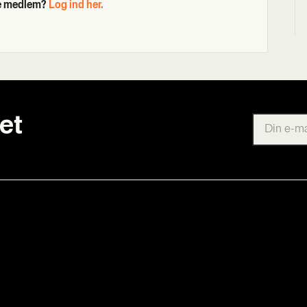
de medlem?
Log ind her.
et