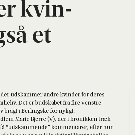
er kvin­
gså et
n­der udskam­mer andre kvin­der for deres
ami­li­e­liv. Det er bud­ska­bet fra fire Ven­stre-
ev bragt i Ber­ling­s­ke for nyligt.
ed­lem Marie Bjer­re (V), der i kro­nik­ken træk­
t få “udskam­men­de” kom­men­ta­rer, efter hun