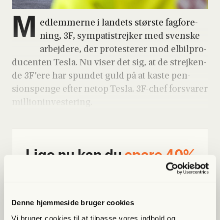
M
ed­lem­mer­ne i lan­dets stør­ste fag­for­e­
ning, 3F, sym­pa­ti­strej­ker med sven­ske
arbej­de­re, der pro­teste­rer mod elbil­pro­
du­cen­ten Tesla. Nu viser det sig, at de strej­ken­
de 3F’ere har spun­det guld på at kaste pen­
sions­pen­ge efter net­op Tesla. 3F-chef for­sva­rer
mil­li­o­nin­ve­ste­ring.
Lige nu kan du
spa­re 40%
Bliv med­lem og få adgang til hele Fri­heds­bre­vet. Fra
artik­ler til podcasts – få ori­gi­nal jour­na­li­stik, du ikke
fin­der andre ste­der
Denne hjemmeside bruger cookies
Vi bruger cookies til at tilpasse vores indhold og