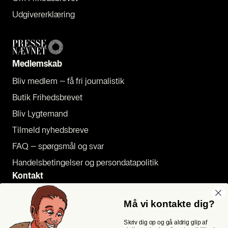
Udgi­ve­rer­klæ­ring
Med­lem­skab
Bliv med­lem – få fri jour­na­li­stik
Butik Fri­heds­bre­vet
Bliv Lyg­te­mand
Til­meld nyheds­bre­ve
FAQ – spørgs­mål og svar
Han­dels­be­tin­gel­ser og per­son­da­ta­po­li­tik
Kon­takt
Pres­se
Må vi kontakte dig?
Send et tip
Skriv dig op og gå aldrig glip af
Kon­takt os