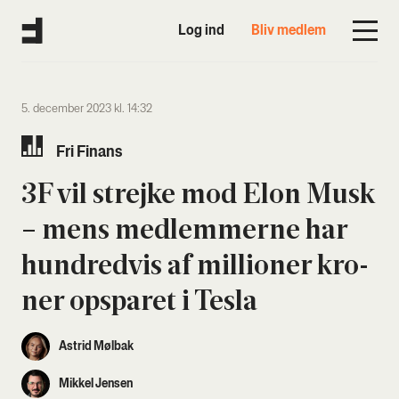
Log ind
Bliv medlem
5. december 2023 kl. 14:32
Fri Finans
3F vil strej­ke mod Elon Musk
– mens med­lem­mer­ne har
hund­red­vis af mil­li­o­ner kro­
ner opspa­ret i Tesla
Astrid Mølbak
Mikkel Jensen