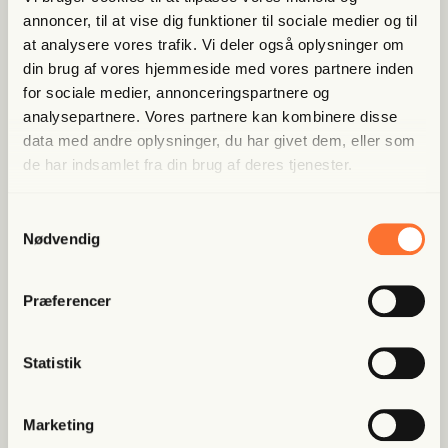
Bliv med­lem og spar nu
annoncer, til at vise dig funktioner til sociale medier og til
at analysere vores trafik. Vi deler også oplysninger om
din brug af vores hjemmeside med vores partnere inden
Allerede medlem?
Log ind her.
for sociale medier, annonceringspartnere og
analysepartnere. Vores partnere kan kombinere disse
data med andre oplysninger, du har givet dem, eller som
de har indsamlet fra din brug af deres tjenester.
Samtykkevalg
Nødvendig
Populære artikler
Præferencer
Fri Ban­dit
Statistik
Han var strå­mand i rock­er­re­la­
te­ret fak­tura­fa­brik: “Jeg skal...
Marketing