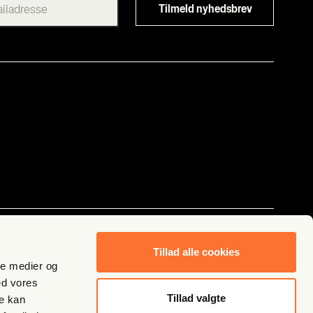
Følg os
Tillad alle cookies
ale medier og
ed vores
Tillad valgte
re kan