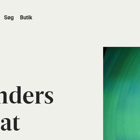
Søg
Butik
­ders
 at