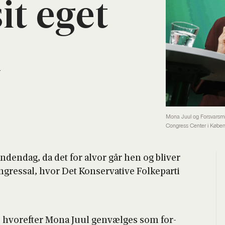
sit eget
d
Mona Juul og Forsvarsmini
Congress Center i Køben
anden­dag, da det for alvor går hen og bli­ver
­gres­sal, hvor Det Kon­ser­va­ti­ve Fol­ke­par­ti
 hvor­ef­ter Mona Juul gen­væl­ges som for­