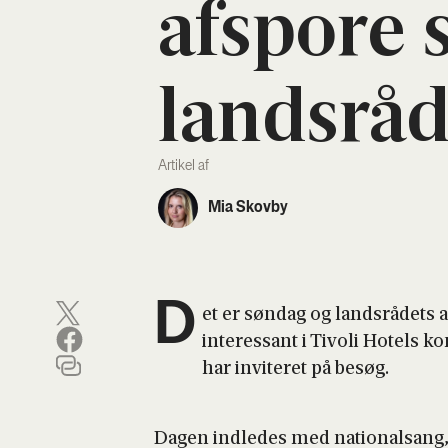
afspo­re 
lands­rå
Artikel af
Mia Skovby
D
et er søn­dag og lands­rå­dets 
inter­es­sant i Tivo­li Hotels kon
har invi­te­ret på besøg.
Dagen ind­le­des med natio­nalsang,