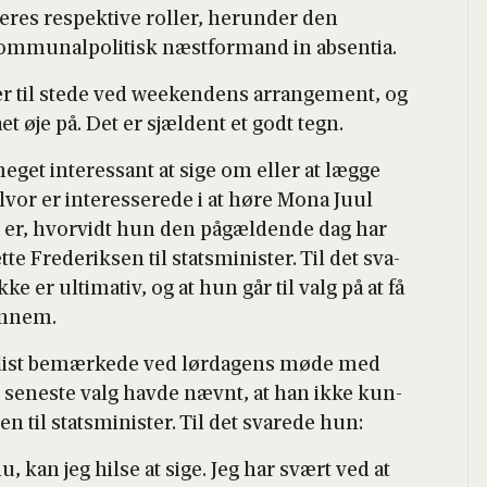
eres respek­ti­ve rol­ler, her­un­der den
­mu­nal­po­li­tisk næst­for­mand in absen­tia.
ster til ste­de ved wee­ken­dens arran­ge­ment, og
fået øje på. Det er sjæl­dent et godt tegn.
 meget inter­es­sant at sige om eller at læg­ge
 alvor er inter­es­se­re­de i at høre Mona Juul
, er, hvor­vidt hun den pågæl­den­de dag har
­te Fre­de­rik­sen til stats­mi­ni­ster. Til det sva­
 er ulti­ma­tiv, og at hun går til valg på at få
en­nem.
­na­list bemær­ke­de ved lør­da­gens møde med
 sene­ste valg hav­de nævnt, at han ikke kun­
n til stats­mi­ni­ster. Til det sva­re­de hun:
, kan jeg hil­se at sige. Jeg har svært ved at