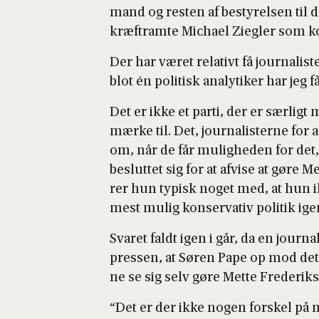
mand og resten af besty­rel­sen til d
kræftram­te Micha­el Zieg­ler som kom
Der har været rela­tivt få jour­na­li­
blot én poli­tisk ana­ly­ti­ker har jeg 
Det er ikke et par­ti, der er sær­ligt
mær­ke til. Det, jour­na­li­ster­ne for
om, når de får mulig­he­den for det
beslut­tet sig for at afvi­se at gøre Met
rer hun typisk noget med, at hun ikke
mest mulig kon­ser­va­tiv poli­tik ig
Sva­ret faldt igen i går, da en jour
pres­sen, at Søren Pape op mod det
ne se sig selv gøre Met­te Fre­de­rik­se
“Det er der ikke nogen for­skel på nu