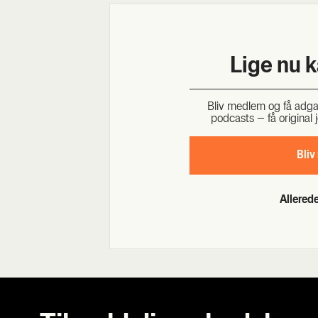
Lige nu 
Bliv med­lem og få adgang 
podcasts – få ori­gi­nal j
Bliv
Allere