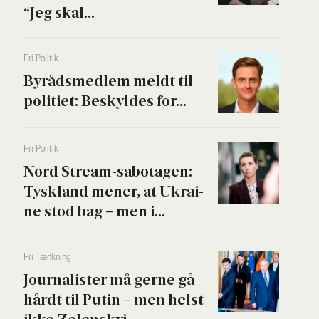
“Jeg skal...
Fri Poli­tik
Byrå­ds­med­lem meldt til
poli­ti­et: Beskyl­des for...
Fri Poli­tik
Nord Stream-sabo­ta­gen:
Tys­kland mener, at Ukrai­
ne stod bag – men i...
Fri Tænk­ning
Jour­na­li­ster må ger­ne gå
hårdt til Putin – men helst