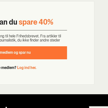
kan du
spa­re 40%
til hele Fri­heds­bre­vet. Fra artik­ler til
our­na­li­stik, du ikke fin­der andre ste­der
 med­lem og spar nu
de medlem?
Log ind her.