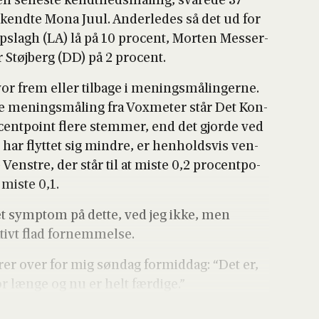
 den sene­ste kendt­heds­må­ling, sva­re­de 37
e kend­te Mona Juul. Ander­le­des så det ud for
p­slagh (LA) lå på 10 pro­cent, Mor­ten Mes­ser­
r Støj­berg (DD) på 2 pro­cent.
r frem eller til­ba­ge i menings­må­lin­ger­ne.
te menings­må­ling fra Vox­me­ter står Det Kon­
pro­cent­po­int fle­re stem­mer, end det gjor­de ved
er har flyt­tet sig min­dre, er hen­holds­vis ven­
 Ven­stre, der står til at miste 0,2 pro­cent­po­
at miste 0,1.
et symp­tom på det­te, ved jeg ikke, men
­tivt flad for­nem­mel­se.
e­r­er over for mig søn­dag for­mid­dag: “Det er,
 læn­ge og nu er helt fær­di­ge.”