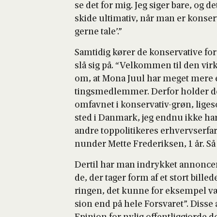
se det for mig. Jeg siger bare, og de
ski­de ulti­ma­tiv, når man er kon­ser
ger­ne tale’.”
Sam­ti­dig kører de kon­ser­va­ti­ve 
slå sig på. “Vel­kom­men til den vir­
om, at Mona Juul har meget mere erh
tings­med­lem­mer. Der­for hol­der de
omfav­net i kon­ser­va­tiv-grøn, lige
sted i Dan­mark, jeg end­nu ikke har l
andre top­po­li­ti­ke­res erhverv­ser­
nun­der Met­te Fre­de­rik­sen, 1 år. S
Der­til har man indryk­ket annon­ce
de, der tager form af et stort bil­le­
rin­gen, det kun­ne for eksem­pel vær
sion end på hele For­sva­ret”. Dis­se 