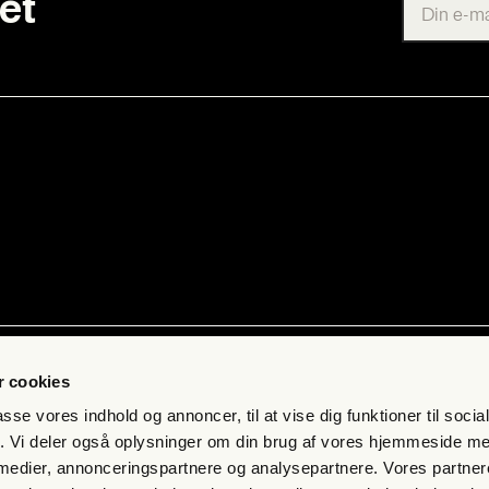
et
ab
Kon­takt
 cookies
 få fri jour­na­li­stik
Pres­se
passe vores indhold og annoncer, til at vise dig funktioner til soci
s­bre­vet
Send et tip
fik. Vi deler også oplysninger om din brug af vores hjemmeside m
 medier, annonceringspartnere og analysepartnere. Vores partne
mand
Kon­takt os