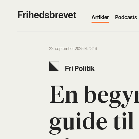
Frihedsbrevet
Artik­ler
Podcasts
22. september 2025 kl. 13:16
Fri Poli­tik
En begyn
gui­de til