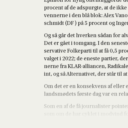
Epi­ni­on for nylig offent­lig­gjor­de
pro­cent af de ads­purg­te, at de ikk
ven­ner­ne i den blå blok: Alex Vano
s­ch­midt (DF ) på 5 pro­cent og Inge
Og så går det hver­ken sådan for alvo
Det er gået i tom­gang. I den sene­s
ser­va­ti­ve Fol­ke­par­ti til at få 0,5 
val­get i 2022; de ene­ste par­ti­er, d
ner­ne fra KLAR-alli­an­cen, Radi­ka­le
int, og så Alter­na­ti­vet, der står til 
Om det er en kon­se­kvens af eller 
lands­mø­de­ts før­ste dag var en rela
Som en af de få jour­na­li­ster poin­t
som om de har cyk­let i mod­vind for