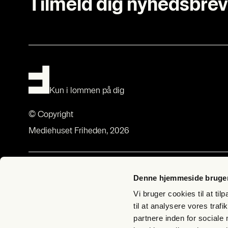
Tilmeld dig nyhedsbrev
Kun i lommen på dig
© Copyright
Mediehuset Friheden, 2026
Om Fri­heds­bre­vet
Med­lem­sk
Denne hjemmeside bruger
Om Fri­heds­bre­vet
Bliv med­lem –
Vi bruger cookies til at til
Udgi­ve­rer­klæ­ring
Butik Fri­hed
til at analysere vores tra
partnere inden for sociale
Bliv Lyg­te­