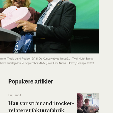
ster Troels Lund Poulsen (V) til De Konservatives landsråd i Tivoli Hotel &amp;
havn søndag den 21. september 2025. (Foto: Emil Nicolai Helms/Scanpix 2025)
Populære artikler
Fri Ban­dit
Han var strå­mand i rock­er­
re­la­te­ret fak­tura­fa­brik: