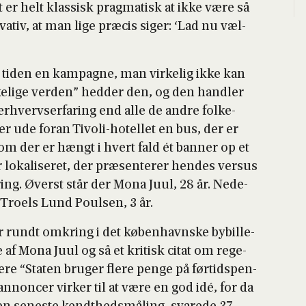
t er helt klas­sisk prag­ma­tisk at ikke være så
­va­tiv, at man lige præ­cis siger: ‘Lad nu væl­
for tiden en kampag­ne, man vir­ke­lig ikke kan
ke­li­ge ver­den” hed­der den, og den hand­ler
verv­ser­fa­ring end alle de andre fol­ke­
r ude for­an Tivo­li-hotel­let en bus, der er
­som der er hængt i hvert fald ét ban­ner op et
oka­li­se­ret, der præ­sen­te­rer hen­des ver­sus
fa­ring. Øverst står der Mona Juul, 28 år. Nede­
å Tro­els Lund Poul­sen, 3 år.
r rundt omkring i det køben­havn­ske bybil­le­
de af Mona Juul og så et kri­tisk citat om rege­
e “Sta­ten bru­ger fle­re pen­ge på før­tids­pen­
annon­cer vir­ker til at være en god idé, for da