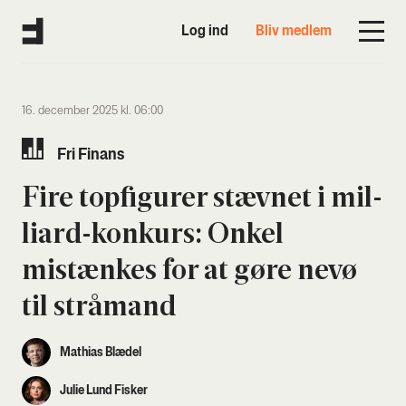
Log ind
Bliv medlem
16. december 2025 kl. 06:00
Fri Finans
Fire top­fi­gu­rer stæv­net i mil­
li­ard-kon­kurs: Onkel
mistæn­kes for at gøre nevø
til strå­mand
Mathias Blædel
Julie Lund Fisker