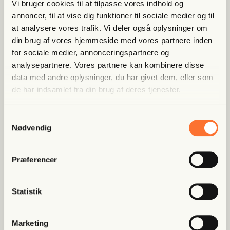
Vi bruger cookies til at tilpasse vores indhold og
annoncer, til at vise dig funktioner til sociale medier og til
Bliv med­lem og spar nu
at analysere vores trafik. Vi deler også oplysninger om
din brug af vores hjemmeside med vores partnere inden
Allerede medlem?
Log ind her.
for sociale medier, annonceringspartnere og
analysepartnere. Vores partnere kan kombinere disse
data med andre oplysninger, du har givet dem, eller som
de har indsamlet fra din brug af deres tjenester.
Samtykkevalg
Nødvendig
Populære artikler
Præferencer
Fri Finans
Statistik
Rig­mand i pro­ble­mer: USA’s
udle­jer i Dan­mark afslø­ret i
Marketing