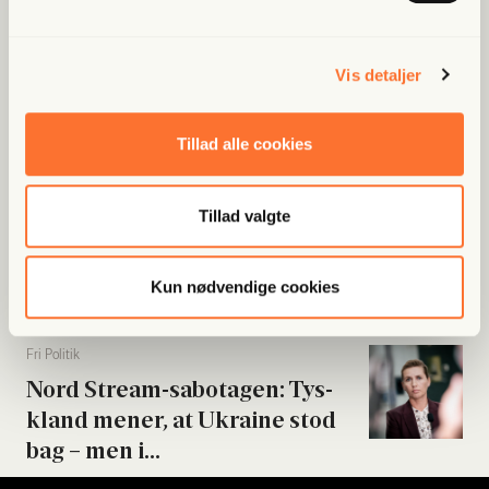
gigan­tisk...
Vis detaljer
Fri Ban­dit
Han var strå­mand i rock­er­re­la­
te­ret fak­tura­fa­brik: “Jeg skal...
Tillad alle cookies
Tillad valgte
Fri Poli­tik
Byrå­ds­med­lem meldt til poli­ti­
et: Beskyl­des for...
Kun nødvendige cookies
Fri Poli­tik
Nord Stream-sabo­ta­gen: Tys­
kland mener, at Ukrai­ne stod
bag – men i...