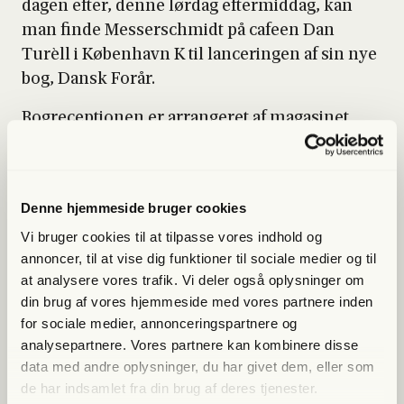
dagen efter, den­ne lør­dag efter­mid­dag, kan
man fin­de Mes­ser­s­ch­midt på cafe­en Dan
Turèll i Køben­havn K til lan­ce­rin­gen af sin nye
bog, Dansk For­år.
Bog­re­cep­tio­nen er arran­ge­ret af maga­si­net
Mod­strøm­men med che­fre­dak­tør Mit­chel Oli­
ver Vester­gaard i spid­sen. Ved siden af tjan­sen
som che­fre­dak­tør arbej­der han som “per­son­lig
Denne hjemmeside bruger cookies
SoMe-assi­stent” for Mor­ten Mes­ser­s­ch­midt og
Vi bruger cookies til at tilpasse vores indhold og
kom­mu­ni­ka­tions­kon­su­lent for Dansk Fol­ke­
annoncer, til at vise dig funktioner til sociale medier og til
par­ti.
at analysere vores trafik. Vi deler også oplysninger om
din brug af vores hjemmeside med vores partnere inden
for sociale medier, annonceringspartnere og
analysepartnere. Vores partnere kan kombinere disse
Lige nu kan du
spa­re 40%
data med andre oplysninger, du har givet dem, eller som
de har indsamlet fra din brug af deres tjenester.