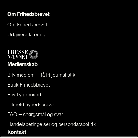
Om Fri­heds­bre­vet
Om Fri­heds­bre­vet
Udgi­ve­rer­klæ­ring
Med­lem­skab
Bliv med­lem – få fri jour­na­li­stik
Butik Fri­heds­bre­vet
Bliv Lyg­te­mand
Til­meld nyheds­bre­ve
FAQ – spørgs­mål og svar
Han­dels­be­tin­gel­ser og per­son­da­ta­po­li­tik
Kon­takt