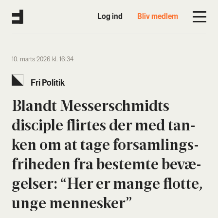
Log ind
Bliv medlem
10. marts 2026 kl. 16:34
Fri Poli­tik
Blandt Mes­ser­s­ch­midts
discip­le flir­tes der med tan­
ken om at tage for­sam­lings­
fri­he­den fra bestem­te bevæ­
gel­ser: “Her er man­ge flot­te,
unge men­ne­sker”