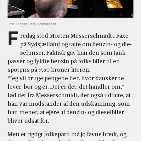
Foto: Thobias Lisby Hermannsen
F
re­dag stod Mor­ten Mes­ser­s­ch­midt i Faxe
på Sydsjæl­land og tal­te om ben­zin- og die­
sel­pri­ser. Fak­tisk gav han den som tank­
pas­ser og fyld­te ben­zin på folks biler til en
spot­pris på 9,50 kro­ner lite­ren.
“Jeg vil bru­ge pen­ge­ne her, hvor dan­sker­ne
lever, bor og er. Det er det, det hand­ler om,”
lød det fra Mes­ser­s­ch­midt, der også udtal­te, at
han var mod­stan­der af den udskam­ning, som
han mener, at eje­re af ben­zin- og die­sel­bi­ler
bli­ver udsat for.
Men et rig­tigt fol­ke­par­ti må jo fav­ne bredt, og