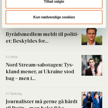
Tillad valgte
Han var strå­mand i rock­er­re­la­
te­ret fak­tura­fa­brik: “Jeg skal...
Kun nødvendige cookies
Fri Poli­tik
Byrå­ds­med­lem meldt til poli­ti­
et: Beskyl­des for...
Fri Poli­tik
Nord Stream-sabo­ta­gen: Tys­
kland mener, at Ukrai­ne stod
bag – men i...
Fri Tænk­ning
Jour­na­li­ster må ger­ne gå hårdt