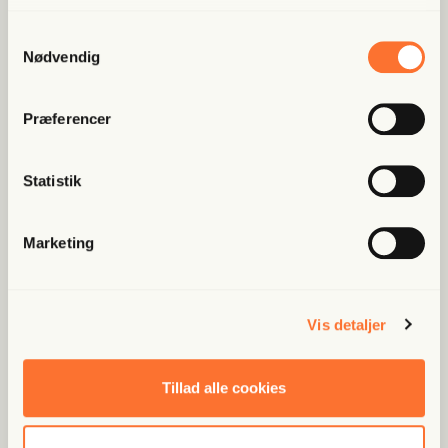
Bliv med­lem og få adgang til hele Fri­heds­bre­vet. Fra
artik­ler til podcasts – få ori­gi­nal jour­na­li­stik, du ikke
Samtykkevalg
fin­der andre ste­der
Nødvendig
Bliv med­lem og spar nu
Præferencer
Allerede medlem?
Log ind her.
Statistik
Marketing
Vis detaljer
Populære artikler
Tillad alle cookies
Fri Ban­dit