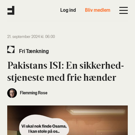
Log ind
Bliv medlem
21. september 2024 kl. 06:00
Fri Tænk­ning
Paki­stans ISI: En sik­ker­hed­
s­tje­ne­ste med frie hæn­der
Flemming Rose