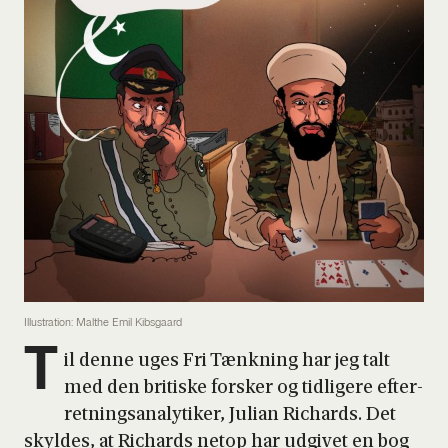
Illustration: Malthe Emil Kibsgaard
T
il den­ne uges Fri Tænk­ning har jeg talt
med den bri­ti­ske for­sker og tid­li­ge­re efter­
ret­nings­a­na­ly­ti­ker, Juli­an Richards. Det
skyl­des, at Richards net­op har udgi­vet en bog