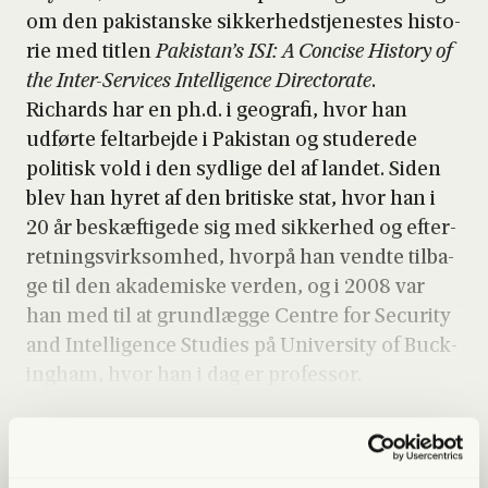
om den paki­stan­ske sik­ker­hed­s­tje­ne­stes histo­
rie med tit­len
Pakistan’s ISI: A Con­ci­se History of
the Inter-Ser­vi­ces Intel­li­gen­ce Directo­ra­te
.
Richards har en ph.d. i geo­gra­fi, hvor han
udfør­te fel­t­ar­bej­de i Paki­stan og stu­de­re­de
poli­tisk vold i den syd­li­ge del af lan­det. Siden
blev han hyret af den bri­ti­ske stat, hvor han i
20 år beskæf­ti­ge­de sig med sik­ker­hed og efter­
ret­nings­virk­som­hed, hvor­på han vend­te til­ba­
ge til den aka­de­mi­ske ver­den, og i 2008 var
han med til at grund­læg­ge Cen­tre for Securi­ty
and Intel­li­gen­ce Stu­di­es på Uni­ver­si­ty of Buck­
ing­ham, hvor han i dag er pro­fes­sor.