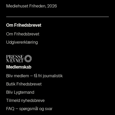
Mediehuset Friheden, 2026
Om Fri­heds­bre­vet
Om Fri­heds­bre­vet
Udgi­ve­rer­klæ­ring
Med­lem­skab
Bliv med­lem – få fri jour­na­li­stik
Butik Fri­heds­bre­vet
Bliv Lyg­te­mand
Til­meld nyheds­bre­ve
FAQ – spørgs­mål og svar