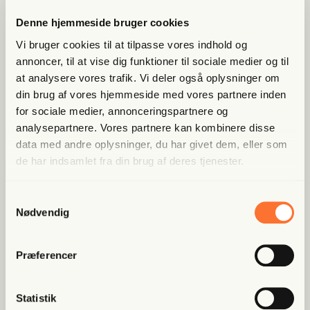
Lige nu kan du
spa­re 40%
Denne hjemmeside bruger cookies
Bliv med­lem og få adgang til hele Fri­heds­bre­vet. Fra
Vi bruger cookies til at tilpasse vores indhold og
artik­ler til podcasts – få ori­gi­nal jour­na­li­stik, du ikke
annoncer, til at vise dig funktioner til sociale medier og til
fin­der andre ste­der
at analysere vores trafik. Vi deler også oplysninger om
din brug af vores hjemmeside med vores partnere inden
Bliv med­lem og spar nu
for sociale medier, annonceringspartnere og
analysepartnere. Vores partnere kan kombinere disse
data med andre oplysninger, du har givet dem, eller som
Allerede medlem?
Log ind her.
de har indsamlet fra din brug af deres tjenester.
Samtykkevalg
Nødvendig
Præferencer
Populære artikler
Statistik