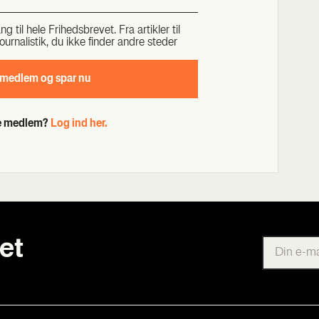
til hele Fri­heds­bre­vet. Fra artik­ler til
our­na­li­stik, du ikke fin­der andre ste­der
 med­lem og spar nu
de medlem?
Log ind her.
et