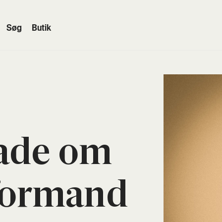
Søg
Butik
ade om
for­mand