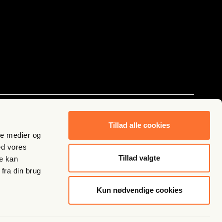
Følg os
Tillad alle cookies
ale medier og
ed vores
Tillad valgte
re kan
fra din brug
Kun nødvendige cookies