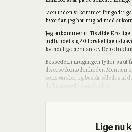
ham for svar på de sene­ste man­ge
Men inden vi kom­mer for godt i gang,
hvor­dan jeg bar mig ad med at kom­m
Jeg ankom­mer til Tisvil­de Kro lige 
ind­fun­det sig 40 for­skel­li­ge udga­
kvin­de­li­ge pen­dan­ter. Det­te inklu
Beske­den i ind­gan­gen lyder på at fi
diver­se for­nø­de­n­he­der. Menu­en e
sons ønsker og består såle­des af den 
de bra­i­se­re­de svi­nekæ­ber.
Lige nu 