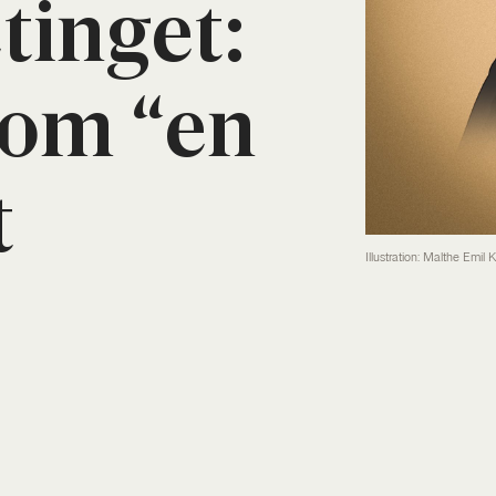
­tin­get:
som “en
t
Illustration: Malthe Emil 