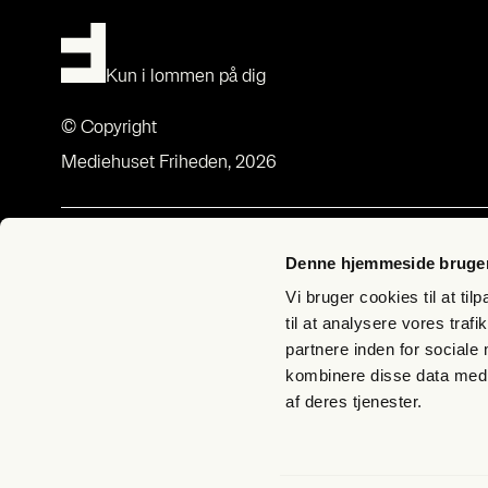
Kun i lommen på dig
© Copyright
Mediehuset Friheden, 2026
Om Fri­heds­bre­vet
Med­lem­sk
Denne hjemmeside bruger
Om Fri­heds­bre­vet
Bliv med­lem –
Vi bruger cookies til at til
Udgi­ve­rer­klæ­ring
Butik Fri­hed
til at analysere vores tra
partnere inden for sociale
Bliv Lyg­te­
kombinere disse data med a
Til­meld nyh
af deres tjenester.
FAQ – spørg
Han­dels­be­ti