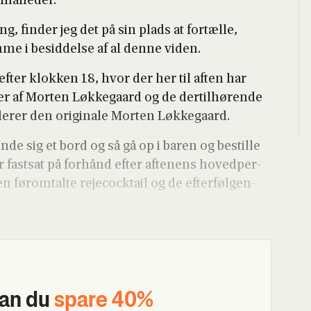
 måne­der.
 fin­der jeg det på sin plads at for­tæl­le,
e i besid­del­se af al den­ne viden.
efter klok­ken 18, hvor der her til aften har
ver af Mor­ten Løk­ke­gaard og de der­til­hø­ren­de
­de­rer den ori­gi­na­le Mor­ten Løk­ke­gaard.
n­de sig et bord og så gå op i baren og bestil­le
r fast­sat på for­hånd efter afte­nens hoved­per­
før­om­tal­te rejeco­ck­tail og de efter­føl­gen­
kan du
spa­re 40%