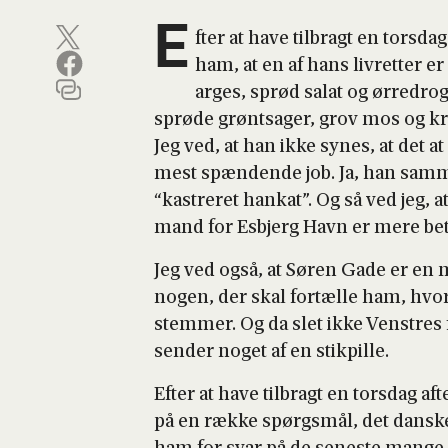
E
fter at have til­bragt en tors­
ham, at en af hans liv­ret­ter e
ar­ges, sprød salat og ørredrog
sprø­de grønt­sa­ger, grov mos og kra
Jeg ved, at han ikke synes, at det at
mest spæn­den­de job. Ja, han sam­m
“kastre­ret hankat”. Og så ved jeg, a
mand for Esb­jerg Havn er mere bety
Jeg ved også, at Søren Gade er en ma
nogen, der skal for­tæl­le ham, hvo
stem­mer. Og da slet ikke Ven­stre
sen­der noget af en stikpil­le.
Efter at have til­bragt en tors­dag a
på en ræk­ke spørgs­mål, det dan­ske p