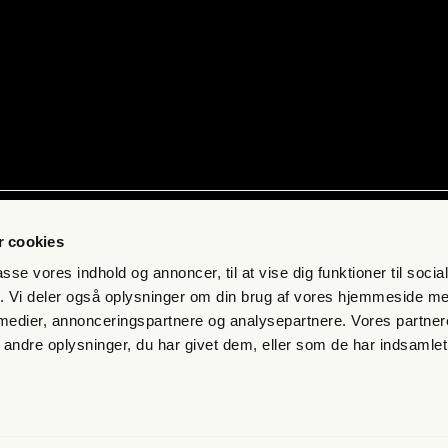
ab
Kon­takt
 cookies
 få fri jour­na­li­stik
Pres­se
passe vores indhold og annoncer, til at vise dig funktioner til soci
s­bre­vet
Send et tip
fik. Vi deler også oplysninger om din brug af vores hjemmeside m
 medier, annonceringspartnere og analysepartnere. Vores partne
mand
Kon­takt os
ndre oplysninger, du har givet dem, eller som de har indsamlet 
eds­bre­ve
s­mål og svar
n­gel­ser og per­son­da­ta­po­li­tik