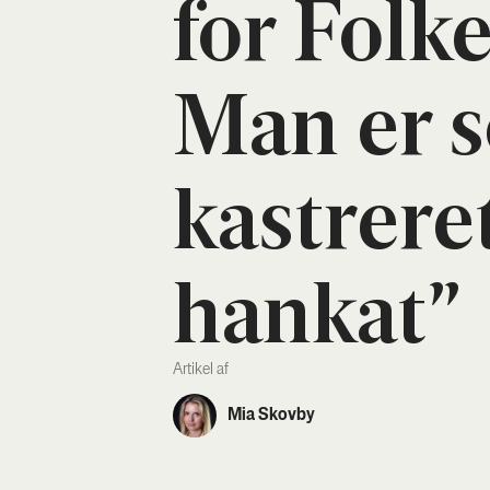
for Fol­ke
Man er 
kastre­re
hankat”
Artikel af
Mia Skovby