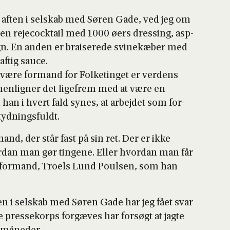
dag aften i sel­skab med Søren Gade, ved jeg om
r en rejeco­ck­tail med 1000 øers dres­sing, asp­
n. En anden er bra­i­se­re­de svi­nekæ­ber med
f­tig sau­ce.
 være for­mand for Fol­ke­tin­get er ver­dens
en­lig­ner det lige­frem med at være en
t han i hvert fald synes, at arbej­det som for­
d­nings­fuldt.
nd, der står fast på sin ret. Der er ikke
r­dan man gør tin­ge­ne. Eller hvor­dan man får
s for­mand, Tro­els Lund Poul­sen, som han
ften i sel­skab med Søren Gade har jeg fået svar
res­se­kor­ps for­gæ­ves har for­søgt at jag­te