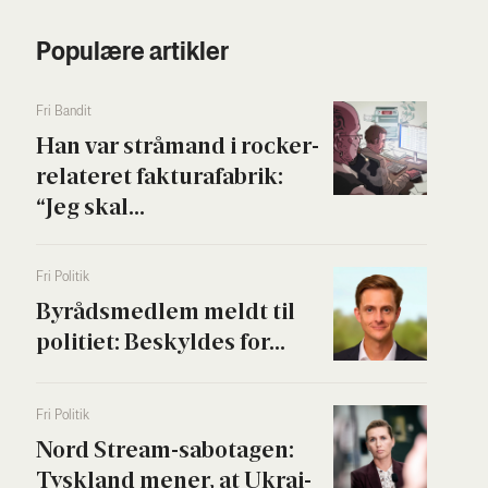
Populære artikler
Fri Ban­dit
Han var strå­mand i rock­er­
re­la­te­ret fak­tura­fa­brik:
“Jeg skal...
Fri Poli­tik
Byrå­ds­med­lem meldt til
poli­ti­et: Beskyl­des for...
Fri Poli­tik
Nord Stream-sabo­ta­gen:
Tys­kland mener, at Ukrai­