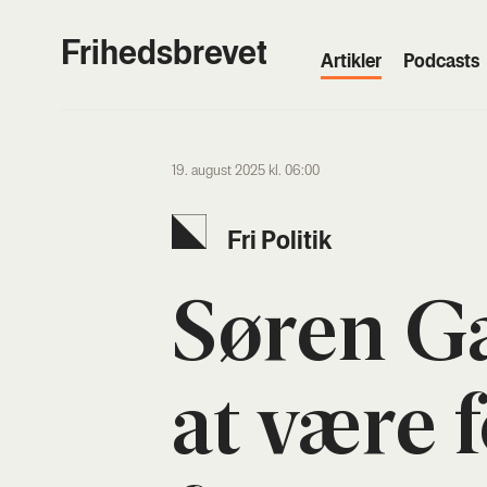
Frihedsbrevet
Artik­ler
Podcasts
19. august 2025 kl. 06:00
Fri Poli­tik
Søren G
at være 