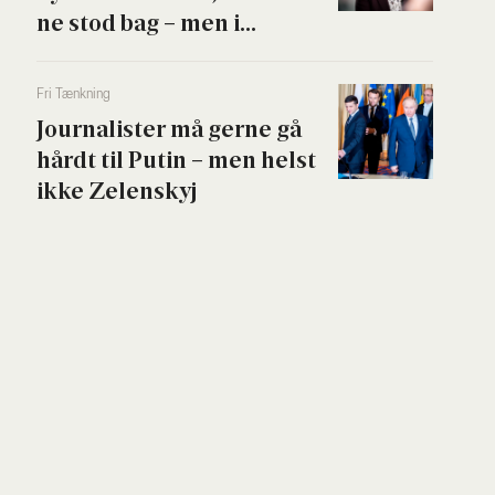
ne stod bag – men i...
Fri Tænk­ning
Jour­na­li­ster må ger­ne gå
hårdt til Putin – men helst
ikke Zelen­skyj