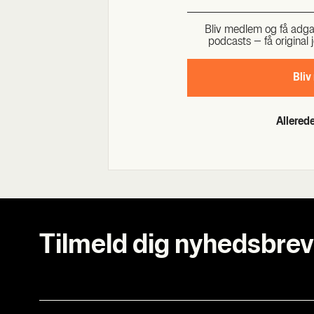
Bliv med­lem og få adgang 
podcasts – få ori­gi­nal j
Bliv
Allere
Tilmeld dig nyhedsbrev