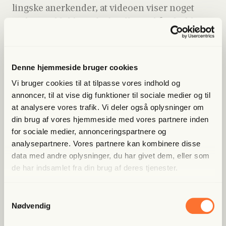
ling­s­ke aner­ken­der, at video­en viser noget
andet, end kil­den påstår. Alli­ge­vel fast­hol­der
beg­ge medi­er deres beskri­vel­se af epi­so­den,
og at den unge mands for­kla­ring er tro­vær­dig.
Denne hjemmeside bruger cookies
Vi bruger cookies til at tilpasse vores indhold og
annoncer, til at vise dig funktioner til sociale medier og til
Lige nu kan du
spa­re 40%
at analysere vores trafik. Vi deler også oplysninger om
din brug af vores hjemmeside med vores partnere inden
for sociale medier, annonceringspartnere og
Bliv med­lem og få adgang til hele Fri­heds­bre­vet. Fra
artik­ler til podcasts – få ori­gi­nal jour­na­li­stik, du ikke
analysepartnere. Vores partnere kan kombinere disse
fin­der andre ste­der
data med andre oplysninger, du har givet dem, eller som
de har indsamlet fra din brug af deres tjenester.
Bliv med­lem og spar nu
Samtykkevalg
Nødvendig
Allerede medlem?
Log ind her.