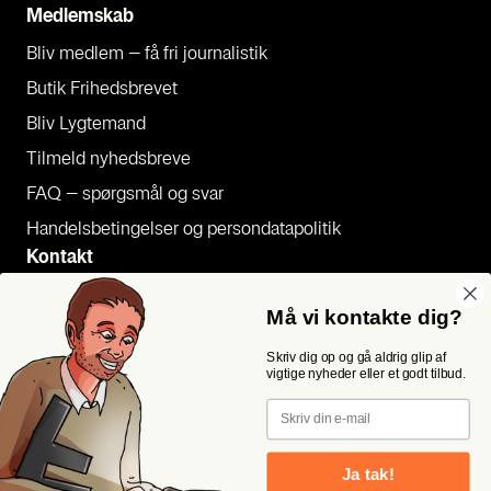
Med­lem­skab
Bliv med­lem – få fri jour­na­li­stik
Butik Fri­heds­bre­vet
Bliv Lyg­te­mand
Til­meld nyheds­bre­ve
FAQ – spørgs­mål og svar
Han­dels­be­tin­gel­ser og per­son­da­ta­po­li­tik
Kon­takt
Pres­se
Må vi kontakte dig?
Send et tip
Skriv dig op og gå aldrig glip af
Kon­takt os
vigtige nyheder eller et godt tilbud.
Følg os
Email
Ja tak!