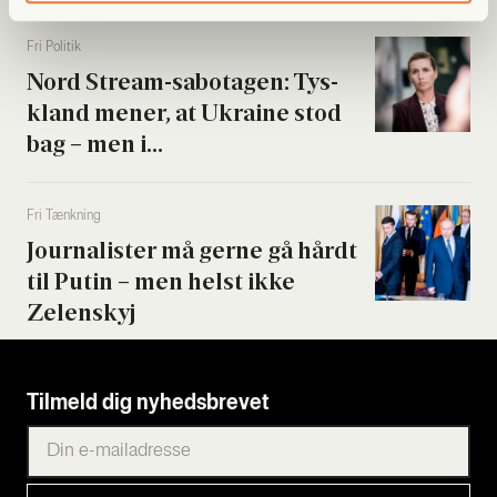
Fri Poli­tik
Nord Stream-sabo­ta­gen: Tys­
kland mener, at Ukrai­ne stod
bag – men i...
Fri Tænk­ning
Jour­na­li­ster må ger­ne gå hårdt
til Putin – men helst ikke
Zelen­skyj
Tilmeld dig nyhedsbrevet