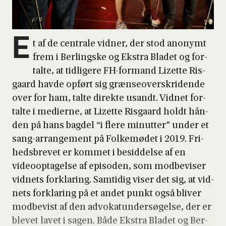
E
t af de cen­tra­le vid­ner, der stod ano­nymt
frem i Ber­ling­s­ke og Ekstra Bla­det og for­
tal­te, at tid­li­ge­re FH-for­mand Lizet­te Ris­
gaard hav­de opført sig græn­se­over­skri­den­de
over for ham, tal­te direk­te usandt. Vid­net for­
tal­te i medi­er­ne, at Lizet­te Ris­gaard holdt hån­
den på hans bag­del “i fle­re minut­ter” under et
sang-arran­ge­ment på Fol­ke­mø­det i 2019. Fri­
heds­bre­vet er kom­met i besid­del­se af en
video­op­ta­gel­se af epi­so­den, som mod­be­vi­ser
vid­nets for­kla­ring. Sam­ti­dig viser det sig, at vid­
nets for­kla­ring på et andet punkt også bli­ver
mod­be­vist af den advo­ka­tun­der­sø­gel­se, der er
ble­vet lavet i sagen. Både Ekstra Bla­det og Ber­