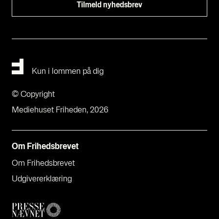
Kun i lommen på dig
© Copyright
Mediehuset Friheden, 2026
Om Fri­heds­bre­vet
Om Fri­heds­bre­vet
Udgi­ve­rer­klæ­ring