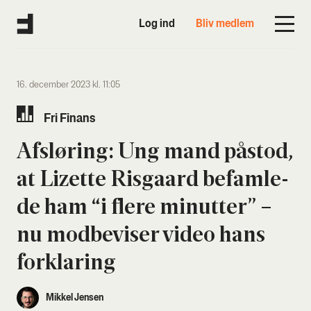
Log ind
Bliv medlem
16. december 2023 kl. 11:05
Fri Finans
Afslø­ring: Ung mand påstod,
at Lizet­te Ris­gaard befam­le­
de ham “i fle­re minut­ter” –
nu mod­be­vi­ser video hans
for­kla­ring
Mikkel Jensen