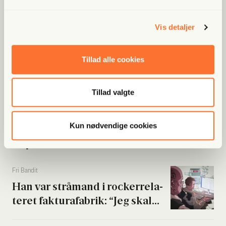
Bliv med­lem og spar nu
Vis detaljer
Allerede medlem?
Log ind her.
Tillad alle cookies
Tillad valgte
Kun nødvendige cookies
Populære artikler
Fri Ban­dit
Han var strå­mand i rock­er­re­la­
te­ret fak­tura­fa­brik: “Jeg skal...