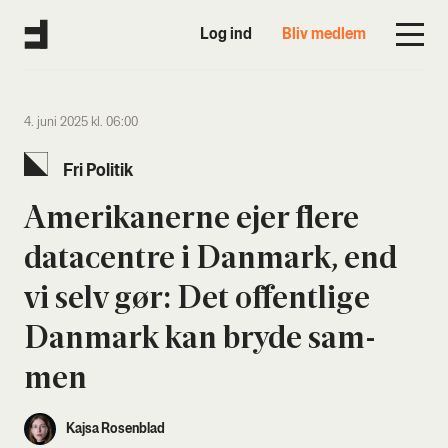
Log ind
Bliv medlem
4. juni 2025 kl. 06:00
Fri Poli­tik
Ame­ri­ka­ner­ne ejer fle­re
data­cen­tre i Dan­mark, end
vi selv gør: Det offent­li­ge
Dan­mark kan bry­de sam­
men
Kajsa Rosenblad