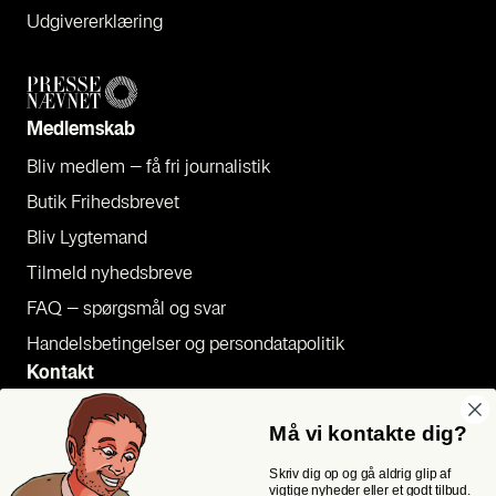
Udgi­ve­rer­klæ­ring
Med­lem­skab
Bliv med­lem – få fri jour­na­li­stik
Butik Fri­heds­bre­vet
Bliv Lyg­te­mand
Til­meld nyheds­bre­ve
FAQ – spørgs­mål og svar
Han­dels­be­tin­gel­ser og per­son­da­ta­po­li­tik
Kon­takt
Pres­se
Må vi kontakte dig?
Send et tip
Skriv dig op og gå aldrig glip af
Kon­takt os
vigtige nyheder eller et godt tilbud.