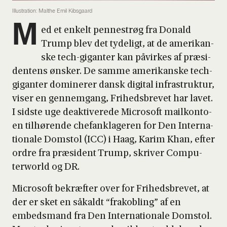
Illustration: Malthe Emil Kibsgaard
M
ed et enkelt pen­ne­strøg fra Donald
Trump blev det tyde­ligt, at de ame­ri­kan­
ske tech-gigan­ter kan påvir­kes af præ­si­
den­tens ønsker. De sam­me ame­ri­kan­ske tech-
gigan­ter domi­ne­rer dansk digi­tal infra­struk­tur,
viser en gen­nem­gang, Fri­heds­bre­vet har lavet.
I sid­ste uge deak­ti­ve­re­de Micro­soft mail­kon­to­
en til­hø­ren­de che­fankla­ge­ren for Den Inter­na­
tio­na­le Dom­stol (ICC) i Haag, Karim Khan, efter
ordre fra præ­si­dent Trump, skri­ver Com­pu­
terwor­ld og DR.
Micro­soft bekræf­ter over for Fri­heds­bre­vet, at
der er sket en såkaldt “frakob­ling” af en
embeds­mand fra Den Inter­na­tio­na­le Dom­stol.