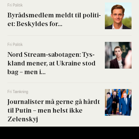
Fri Poli­tik
Byrå­ds­med­lem meldt til poli­ti­
et: Beskyl­des for...
Fri Poli­tik
Nord Stream-sabo­ta­gen: Tys­
kland mener, at Ukrai­ne stod
bag – men i...
Fri Tænk­ning
Jour­na­li­ster må ger­ne gå hårdt
til Putin – men helst ikke
Zelen­skyj