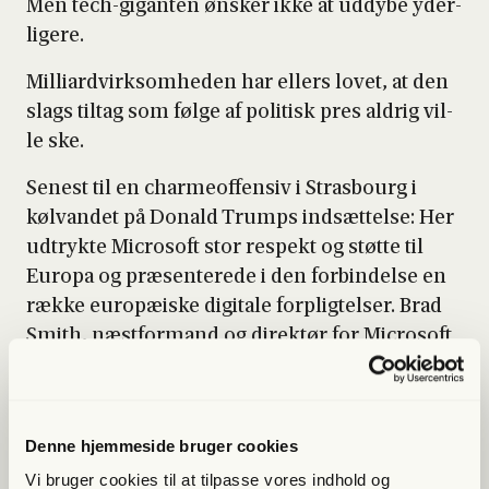
Men tech-gigan­ten ønsker ikke at uddy­be yder­
li­ge­re.
Mil­li­ard­virk­som­he­den har ellers lovet, at den
slags til­tag som føl­ge af poli­tisk pres aldrig vil­
le ske.
Sene­st til en char­meof­fen­siv i Stras­bourg i
kølvan­det på Donald Trumps ind­sæt­tel­se: Her
udtryk­te Micro­soft stor respekt og støt­te til
Euro­pa og præ­sen­te­re­de i den for­bin­del­se en
ræk­ke euro­pæ­i­ske digi­ta­le for­plig­tel­ser. Brad
Smith, næst­for­mand og direk­tør for Micro­soft
Cor­pora­tion, sag­de, at Micro­soft vil­le tage alle
mid­ler i brug, hvis euro­pæ­er­nes digi­ta­le
suveræ­ni­tet skul­le gå hen og bli­ve tru­et, “her­
Denne hjemmeside bruger cookies
un­der at føre rets­sa­ger”.
Vi bruger cookies til at tilpasse vores indhold og