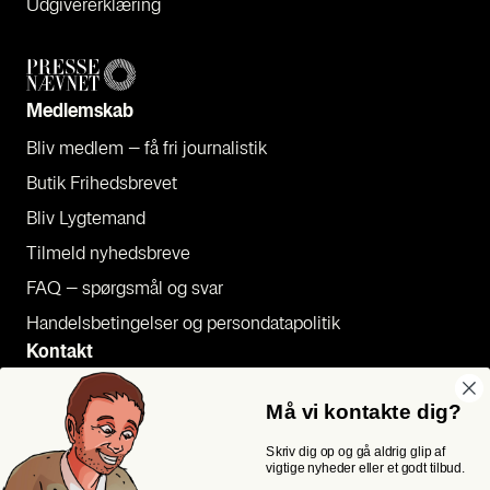
Udgi­ve­rer­klæ­ring
Med­lem­skab
Bliv med­lem – få fri jour­na­li­stik
Butik Fri­heds­bre­vet
Bliv Lyg­te­mand
Til­meld nyheds­bre­ve
FAQ – spørgs­mål og svar
Han­dels­be­tin­gel­ser og per­son­da­ta­po­li­tik
Kon­takt
Pres­se
Må vi kontakte dig?
Send et tip
Skriv dig op og gå aldrig glip af
Kon­takt os
vigtige nyheder eller et godt tilbud.
Følg os