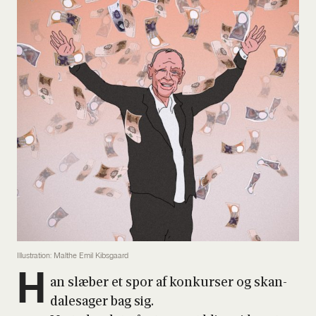
Illustration: Malthe Emil Kibsgaard
H
an slæ­ber et spor af kon­kur­ser og skan­
da­lesa­ger bag sig.