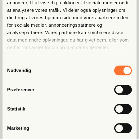
annoncer, til at vise dig funktioner til sociale medier og til
at analysere vores trafik. Vi deler også oplysninger om
Allerede medlem?
Log ind her.
din brug af vores hjemmeside med vores partnere inden
for sociale medier, annonceringspartnere og
analysepartnere. Vores partnere kan kombinere disse
data med andre oplysninger, du har givet dem, eller som
de har indsamlet fra din brug af deres tjenester.
Samtykkevalg
Nødvendig
Populære artikler
Præferencer
Fri Ban­dit
Han var strå­mand i rock­er­re­la­
Statistik
te­ret fak­tura­fa­brik: “Jeg skal...
Marketing