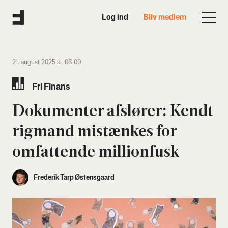
Log ind
Bliv medlem
21. august 2025 kl. 06:00
Fri Finans
Doku­men­ter afslø­rer: Kendt
rig­mand mistæn­kes for
omfat­ten­de mil­li­onfusk
Frederik Tarp Østensgaard