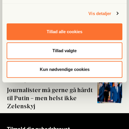
Fri Poli­tik
Byrå­ds­med­lem meldt til poli­ti­
Vis detaljer
et: Beskyl­des for...
Tillad alle cookies
Fri Poli­tik
Nord Stream-sabo­ta­gen: Tys­
Tillad valgte
kland mener, at Ukrai­ne stod
bag – men i...
Kun nødvendige cookies
Fri Tænk­ning
Jour­na­li­ster må ger­ne gå hårdt
til Putin – men helst ikke
Zelen­skyj