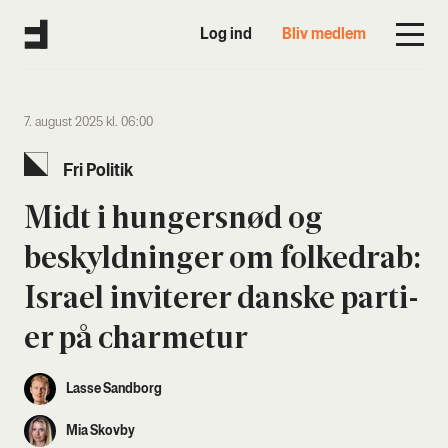
Log ind
Bliv medlem
7. august 2025 kl. 06:00
Fri Poli­tik
Midt i hunger­s­nød og
beskyld­nin­ger om fol­ked­rab:
Isra­el invi­te­rer dan­ske par­ti­
er på char­me­tur
Lasse Sandborg
Mia Skovby