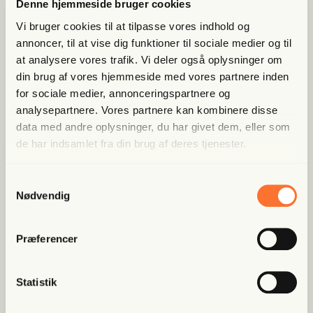
Denne hjemmeside bruger cookies
Bliv med­lem og få adgang til hele Fri­heds­bre­vet. Fra
artik­ler til podcasts – få ori­gi­nal jour­na­li­stik, du ikke
Vi bruger cookies til at tilpasse vores indhold og
fin­der andre ste­der
annoncer, til at vise dig funktioner til sociale medier og til
at analysere vores trafik. Vi deler også oplysninger om
Bliv med­lem og spar nu
din brug af vores hjemmeside med vores partnere inden
for sociale medier, annonceringspartnere og
analysepartnere. Vores partnere kan kombinere disse
Allerede medlem?
Log ind her.
data med andre oplysninger, du har givet dem, eller som
de har indsamlet fra din brug af deres tjenester.
Samtykkevalg
Nødvendig
Præferencer
Populære artikler
Statistik
Fri Finans