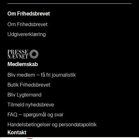
Om Fri­heds­bre­vet
Om Fri­heds­bre­vet
Udgi­ve­rer­klæ­ring
Med­lem­skab
Bliv med­lem – få fri jour­na­li­stik
Butik Fri­heds­bre­vet
Bliv Lyg­te­mand
Til­meld nyheds­bre­ve
FAQ – spørgs­mål og svar
Han­dels­be­tin­gel­ser og per­son­da­ta­po­li­tik
Kon­takt