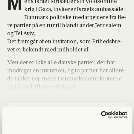
M
ens Isra­el fort­sæt­ter sin vold­som­me
krig i Gaza, invi­te­rer Isra­els ambas­sa­de i
Dan­mark poli­ti­ske med­ar­bej­de­re fra fle­
re par­ti­er på en tur til blandt andet Jerus­a­lem
og Tel Aviv.
Det frem­går af en invi­ta­tion, som Fri­heds­bre­
vet er bekendt med ind­hol­det af.
Men det er ikke alle dan­ske par­ti­er, der har
mod­ta­get en invi­ta­tion, og to par­ti­er har alle­re­
de tak­ket nej, mens Dan­marks­de­mo­kra­ter­ne
og Libe­ral Alli­an­ce del­ta­ger.
Lige nu kan du
spa­re 40%