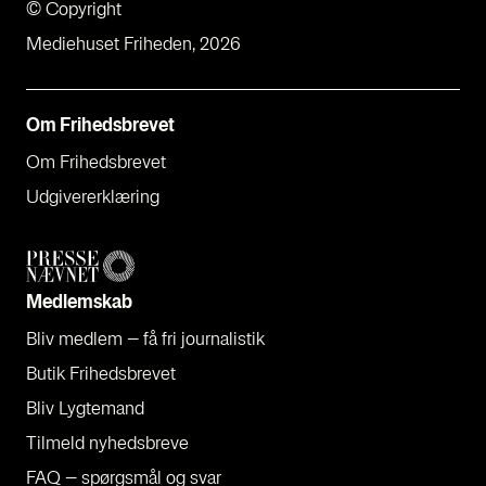
© Copyright
Mediehuset Friheden, 2026
Om Fri­heds­bre­vet
Om Fri­heds­bre­vet
Udgi­ve­rer­klæ­ring
Med­lem­skab
Bliv med­lem – få fri jour­na­li­stik
Butik Fri­heds­bre­vet
Bliv Lyg­te­mand
Til­meld nyheds­bre­ve
FAQ – spørgs­mål og svar