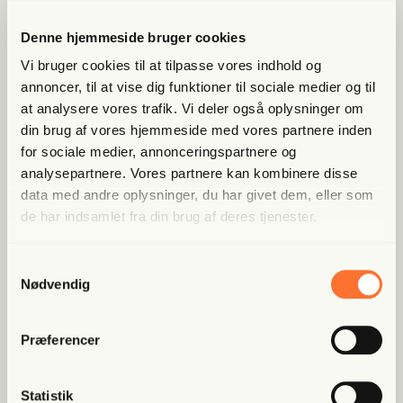
Lige nu kan du
spa­re 40%
Denne hjemmeside bruger cookies
Vi bruger cookies til at tilpasse vores indhold og
Bliv med­lem og få adgang til hele Fri­heds­bre­vet. Fra
annoncer, til at vise dig funktioner til sociale medier og til
artik­ler til podcasts – få ori­gi­nal jour­na­li­stik, du ikke
fin­der andre ste­der
at analysere vores trafik. Vi deler også oplysninger om
din brug af vores hjemmeside med vores partnere inden
Bliv med­lem og spar nu
for sociale medier, annonceringspartnere og
analysepartnere. Vores partnere kan kombinere disse
data med andre oplysninger, du har givet dem, eller som
Allerede medlem?
Log ind her.
de har indsamlet fra din brug af deres tjenester.
Samtykkevalg
Nødvendig
Præferencer
Statistik
Populære artikler