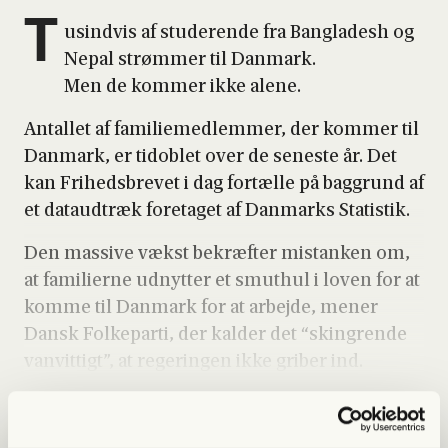
T
usind­vis af stu­de­ren­de fra Bang­la­desh og
Nepal strøm­mer til Dan­mark.
Men de kom­mer ikke ale­ne.
Antal­let af fami­lie­med­lem­mer, der kom­mer til
Dan­mark, er tidoblet over de sene­ste år. Det
kan Fri­heds­bre­vet i dag for­tæl­le på bag­grund af
et data­ud­træk fore­ta­get af Dan­marks Sta­ti­stik.
Den mas­si­ve vækst bekræf­ter mistan­ken om,
at fami­li­er­ne udnyt­ter et smut­hul i loven for at
kom­me til Dan­mark for at arbej­de, mener
Dansk Fol­ke­par­ti, der kal­der det “skin­gren­de
van­vit­tigt”, at rege­rin­gen ikke gri­ber ind.