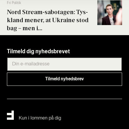
Fri Poli­tik
Nord Stream-sabo­ta­gen: Tys­
kland mener, at Ukrai­ne stod
bag – men i...
Tilmeld dig nyhedsbrevet
Kun i lommen på dig