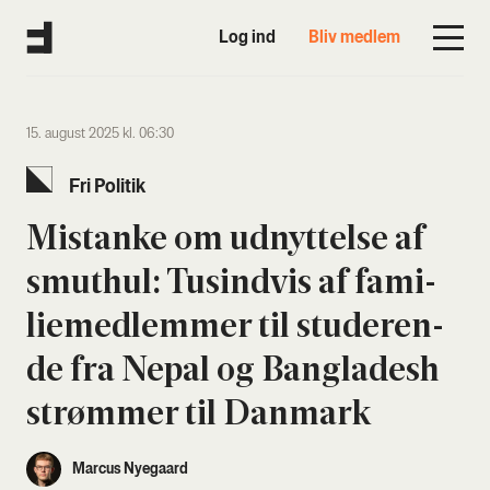
Log ind
Bliv medlem
15. august 2025 kl. 06:30
Fri Poli­tik
Mistan­ke om udnyt­tel­se af
smut­hul: Tusind­vis af fami­
lie­med­lem­mer til stu­de­ren­
de fra Nepal og Bang­la­desh
strøm­mer til Dan­mark
Marcus Nyegaard