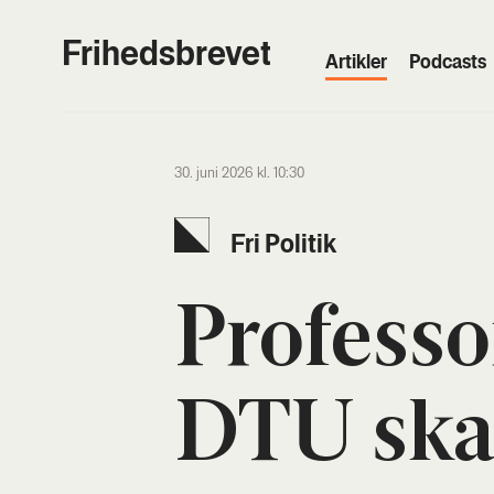
Frihedsbrevet
Artik­ler
Podcasts
30. juni 2026 kl. 10:30
Fri Poli­tik
Pro­fes­s
DTU ska­