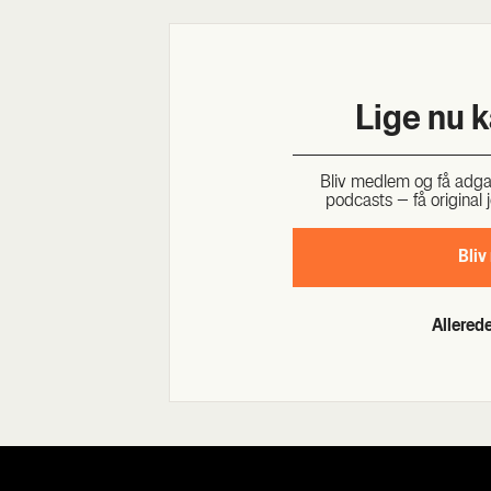
Lige nu 
Bliv med­lem og få adgang 
podcasts – få ori­gi­nal j
Bliv
Allere