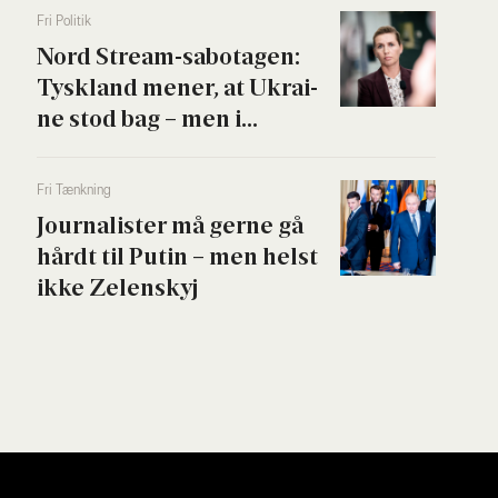
Fri Poli­tik
Nord Stream-sabo­ta­gen:
Tys­kland mener, at Ukrai­
ne stod bag – men i...
Fri Tænk­ning
Jour­na­li­ster må ger­ne gå
hårdt til Putin – men helst
ikke Zelen­skyj