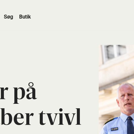
Søg
Butik
or på
ber tvivl