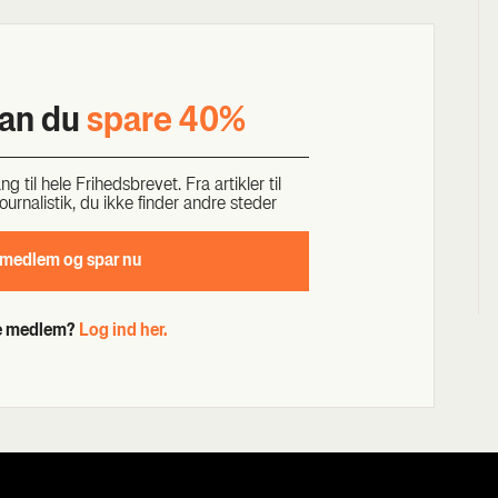
kan du
spa­re 40%
til hele Fri­heds­bre­vet. Fra artik­ler til
our­na­li­stik, du ikke fin­der andre ste­der
 med­lem og spar nu
de medlem?
Log ind her.