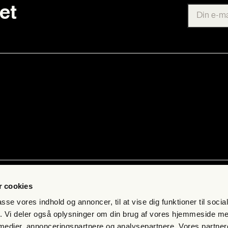
et
ab
Kon­takt
 cookies
 få fri jour­na­li­stik
Pres­se
passe vores indhold og annoncer, til at vise dig funktioner til soci
s­bre­vet
Send et tip
fik. Vi deler også oplysninger om din brug af vores hjemmeside m
 medier, annonceringspartnere og analysepartnere. Vores partne
mand
Kon­takt os