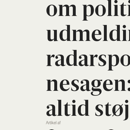
om poli­t
udmel­d
radar­spo
nesa­gen
altid støj
Artikel af