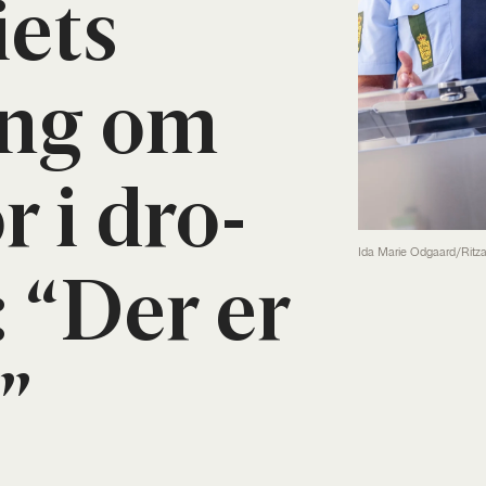
iets
ing om
r i dro­
Ida Marie Odgaard/Ritz
: “Der er
”