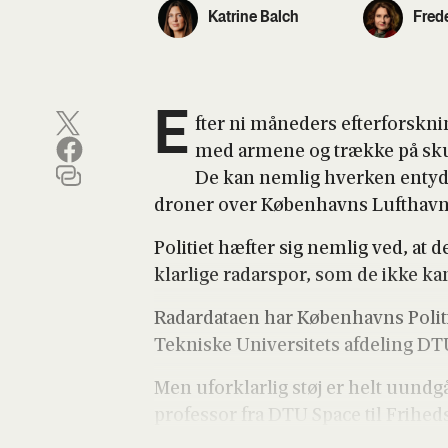
Katrine Balch
Fred
E
fter ni måne­ders efter­forsk­ni
med arme­ne og træk­ke på skul­d
De kan nem­lig hver­ken enty­di
dro­ner over Køben­havns Luft­havn 
Poli­ti­et hæf­ter sig nem­lig ved, at d
klar­li­ge radar­spor, som de ikke kan 
Radar­da­ta­en har Køben­havns Poli­ti
Tek­ni­ske Uni­ver­si­tets afde­ling DT
Men ufor­klar­lig støj er helt uund­gå­
pro­fes­sor fra DTU Spa­ce til Fri­heds