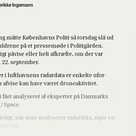
erikke Ingemann
ng måt­te Køben­havns Poli­ti så tors­dag slå ud
re­ne på et pres­se­mø­de i Poli­ti­går­den.
gt påvi­se eller helt afkræf­te, om der var
22. sep­tem­ber.
er i luft­hav­nens radar­da­ta er enkel­te ufor­
afvi­se kan have været dro­ne­ak­ti­vi­tet.
 fået ana­ly­se­ret af eks­per­ter på Dan­marks
U Spa­ce.
e­ligt, når man ana­ly­se­rer radar­da­ta, siger en
­bre­vet.