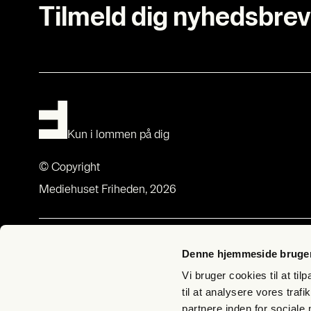
Tilmeld dig nyhedsbrev
Kun i lommen på dig
© Copyright
Mediehuset Friheden, 2026
Om Fri­heds­bre­vet
Med­lem­sk
Denne hjemmeside bruger
Om Fri­heds­bre­vet
Bliv med­lem –
Vi bruger cookies til at til
Udgi­ve­rer­klæ­ring
Butik Fri­hed
til at analysere vores tra
partnere inden for sociale
Bliv Lyg­te­