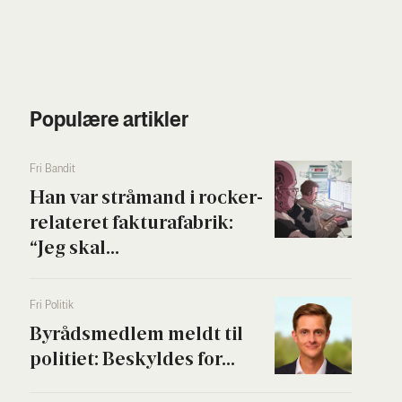
Populære artikler
Fri Ban­dit
Han var strå­mand i rock­er­
re­la­te­ret fak­tura­fa­brik:
“Jeg skal...
Fri Poli­tik
Byrå­ds­med­lem meldt til
poli­ti­et: Beskyl­des for...