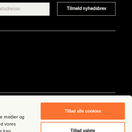
Følg os
Tillad alle cookies
ale medier og
ed vores
Tillad valgte
re kan