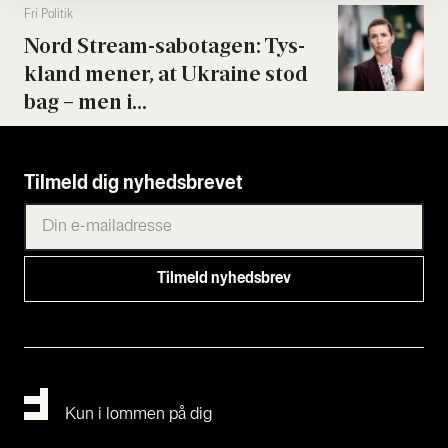
Fri Poli­tik
Nord Stream-sabo­ta­gen: Tys­
kland mener, at Ukrai­ne stod
bag – men i...
Tilmeld dig nyhedsbrevet
Kun i lommen på dig