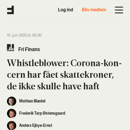
Log ind
Bliv medlem
19. juni 2025 kl. 06:00
Fri Finans
Whi­st­le­blower: Cor­o­na-kon­
cern har fået skat­te­kro­ner,
de ikke skul­le have haft
Mathias Blædel
Frederik Tarp Østensgaard
Anders Ejbye-Ernst