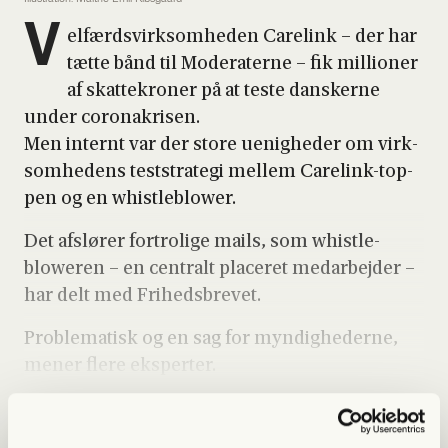
V
el­færds­virk­som­he­den Care­link – der har
tæt­te bånd til Mode­ra­ter­ne – fik mil­li­o­ner
af skat­te­kro­ner på at teste dan­sker­ne
under cor­ona­kri­sen.
Men inter­nt var der sto­re uenig­he­der om virk­
som­he­dens test­stra­te­gi mel­lem Care­link-top­
pen og en whi­st­le­blower.
Det afslø­rer for­tro­li­ge mails, som whi­st­le­
blowe­ren – en cen­tralt pla­ce­ret med­ar­bej­der –
har delt med Fri­heds­bre­vet.
Pro­ble­ma­tisk og en sag for myn­dig­he­der­ne,
mener fle­re eks­per­ter.