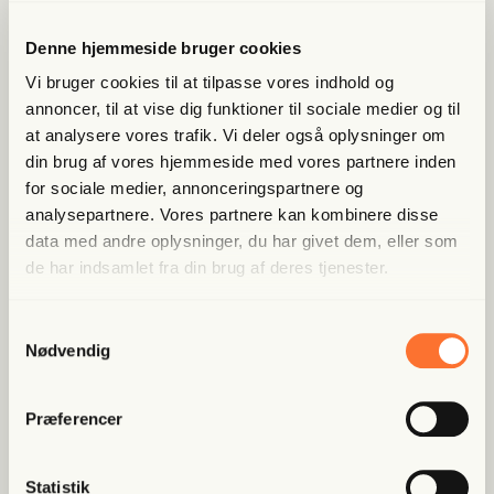
Lige nu kan du
spa­re 40%
Denne hjemmeside bruger cookies
Vi bruger cookies til at tilpasse vores indhold og
Bliv med­lem og få adgang til hele Fri­heds­bre­vet. Fra
annoncer, til at vise dig funktioner til sociale medier og til
artik­ler til podcasts – få ori­gi­nal jour­na­li­stik, du ikke
fin­der andre ste­der
at analysere vores trafik. Vi deler også oplysninger om
din brug af vores hjemmeside med vores partnere inden
Bliv med­lem og spar nu
for sociale medier, annonceringspartnere og
analysepartnere. Vores partnere kan kombinere disse
data med andre oplysninger, du har givet dem, eller som
Allerede medlem?
Log ind her.
de har indsamlet fra din brug af deres tjenester.
Samtykkevalg
Nødvendig
Præferencer
Statistik