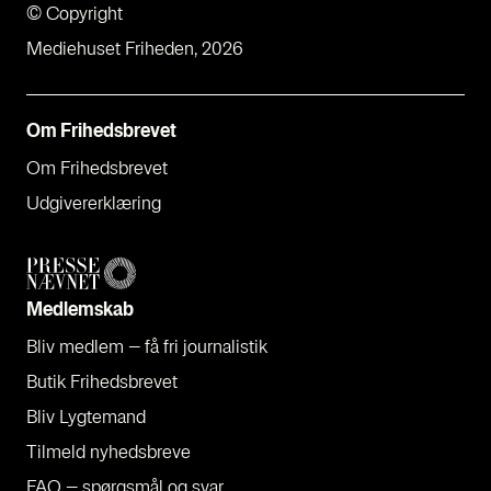
© Copyright
Mediehuset Friheden, 2026
Om Fri­heds­bre­vet
Om Fri­heds­bre­vet
Udgi­ve­rer­klæ­ring
Med­lem­skab
Bliv med­lem – få fri jour­na­li­stik
Butik Fri­heds­bre­vet
Bliv Lyg­te­mand
Til­meld nyheds­bre­ve
FAQ – spørgs­mål og svar