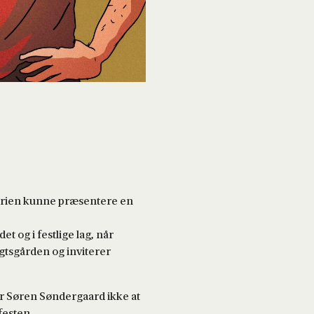
rferien kunne præsentere en
 og i festlige lag, når
gtsgården og inviterer
er Søren Søndergaard ikke at
festen.