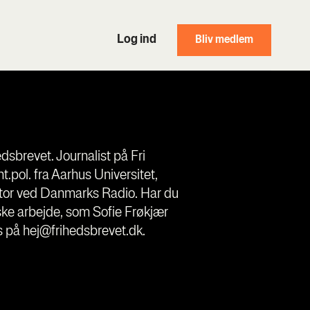
Log ind
Bliv medlem
edsbrevet. Journalist på Fri
t.pol. fra Aarhus Universitet,
ektor ved Danmarks Radio. Har du
iske arbejde, som Sofie Frøkjær
os på hej@frihedsbrevet.dk.