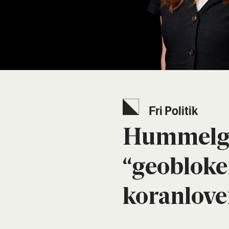
Fri Poli­tik
Hum­mel­ga
“geoblo­ke
kor­an­loven