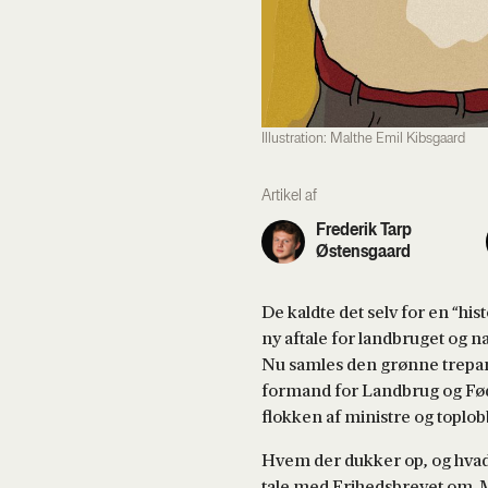
Illustration: Malthe Emil Kibsgaard
Artikel af
Frederik Tarp
Østensgaard
De kaldte det selv for en “h
ny aftale for landbruget og 
Nu samles den grønne trepart 
formand for Landbrug og Føde
flokken af ministre og toplobby
Hvem der dukker op, og hvad 
tale med Frihedsbrevet om. M