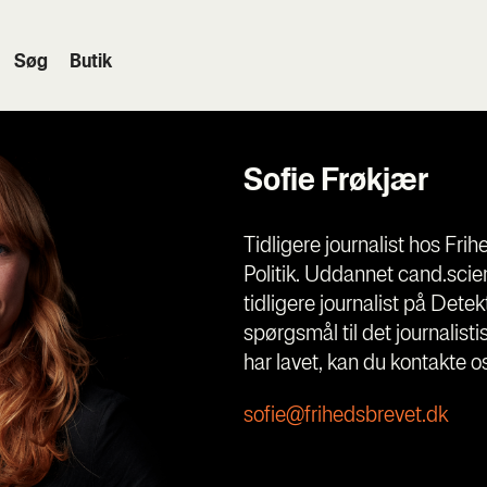
Søg
Butik
Sofie Frøkjær
Tidligere journalist hos Frih
Politik. Uddannet cand.scien
tidligere journalist på Det
spørgsmål til det journalist
har lavet, kan du kontakte 
sofie@frihedsbrevet.dk