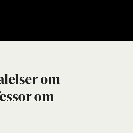
­lel­ser om
fes­sor om