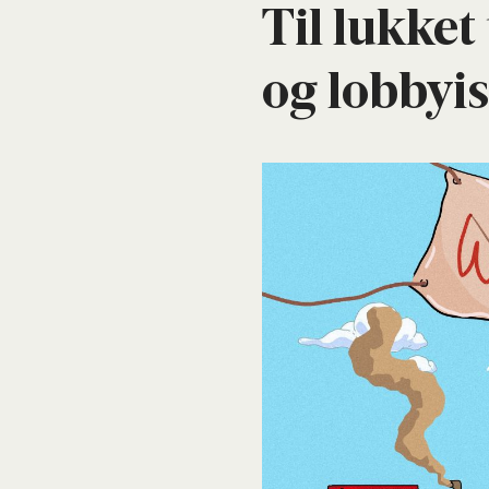
Til luk­ket
og lob­byi­