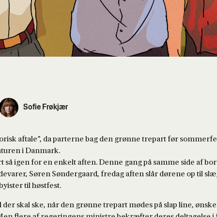
Sofie Frøkjær
istorisk aftale”, da parterne bag den grønne trepart før somme
naturen i Danmark.
så igen for en enkelt aften. Denne gang på samme side af bordet
varer, Søren Søndergaard, fredag aften slår dørene op til slæ
ister til høstfest.
der skal ske, når den grønne trepart mødes på slap line, ønsk
en flere af regeringens ministre bekræfter deres deltagelse i 