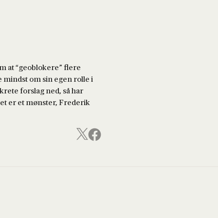
om at “geoblokere” flere
 mindst om sin egen rolle i
rete forslag ned, så har
det er et mønster, Frederik