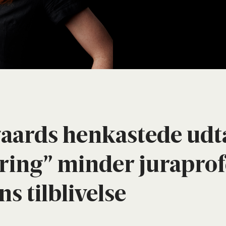
ards henka­ste­de udta
­ring” min­der jurapro­
s til­bli­vel­se