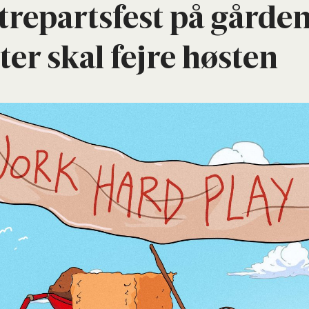
 tre­part­s­fest på går­de
ster skal fejre høsten