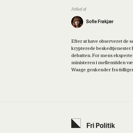
Artikel af
Sofie Frøkjær
Efter at have observeret de s
krypterede beskedtjenester h
debatten. For mens eksperter
ministeren i mellemtiden være
Waage genkender fra tidligere
Fri Poli­tik