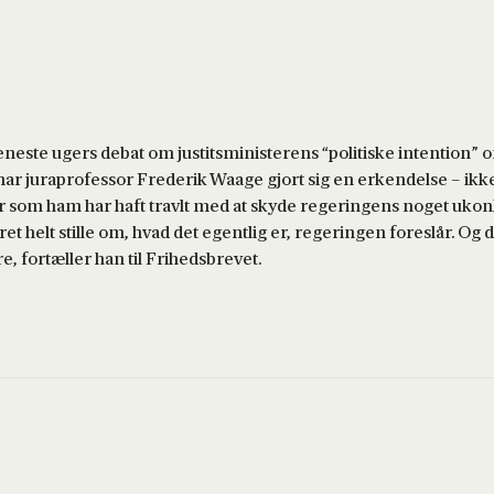
eneste ugers debat om justitsministerens “politiske intention” 
ar juraprofessor Frederik Waage gjort sig en erkendelse – ikke
 som ham har haft travlt med at skyde regeringens noget ukonk
t helt stille om, hvad det egentlig er, regeringen foreslår. Og 
, fortæller han til Frihedsbrevet.