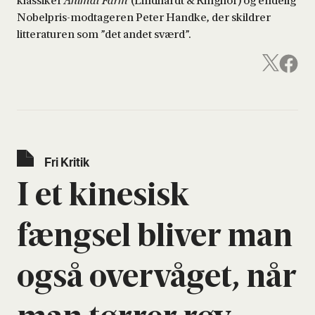
klassiker
Animal Farm
(Lindhardt & Ringhof) og endelig
Nobelpris-modtageren Peter Handke, der skildrer
litteraturen som ”det andet sværd”.
Fri Kri­tik
I et kine­sisk
fængsel bli­ver man
også over­vå­get, når