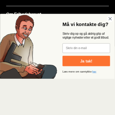
Om Fri­heds­bre­vet
Om Fri­heds­bre­vet
Må vi kontakte dig?
Udgi­ve­rer­klæ­ring
Skriv dig op og gå aldrig glip af
vigtige nyheder eller et godt tilbud.
Email
Med­lem­skab
Ja tak!
Bliv med­lem – få fri jour­na­li­stik
Læs mere om samtykke
her
Butik Fri­heds­bre­vet
Bliv Lyg­te­mand
Til­meld nyheds­bre­ve
FAQ – spørgs­mål og svar
Han­dels­be­tin­gel­ser og per­son­da­ta­po­li­tik
Kon­takt