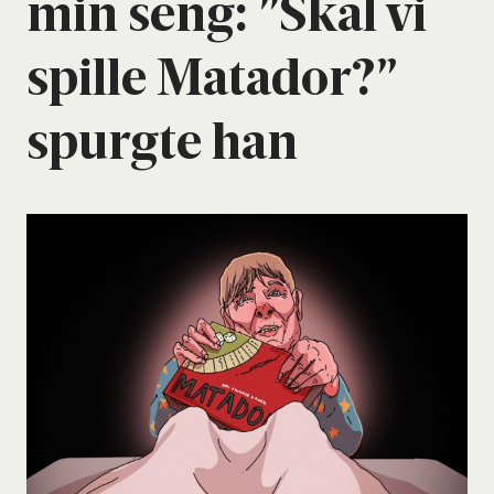
min seng: ”Skal vi
spil­le Mata­dor?”
spurg­te han