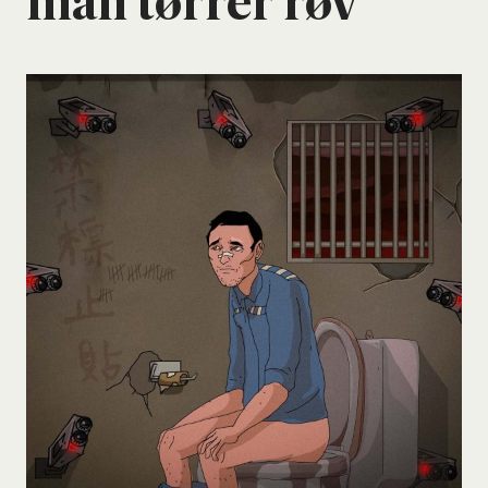
man tør­rer røv