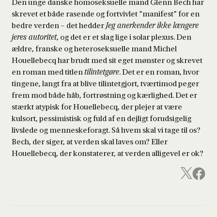
Den unge danske homoseksuelle mand Glenn Bech har
skrevet et både rasende og fortvivlet ”manifest” for en
bedre verden – det hedder
Jeg anerkender ikke længere
jeres autoritet
, og det er et slag lige i solar plexus. Den
ældre, franske og heteroseksuelle mand Michel
Houellebecq har brudt med sit eget mønster og skrevet
en roman med titlen
tilintetgøre
. Det er en roman, hvor
tingene, langt fra at blive tilintetgjort, tværtimod peger
frem mod både håb, fortrøstning og kærlighed. Det er
stærkt atypisk for Houellebecq, der plejer at være
kulsort, pessimistisk og fuld af en dejligt forudsigelig
livslede og menneskeforagt. Så hvem skal vi tage til os?
Bech, der siger, at verden skal laves om? Eller
Houellebecq, der konstaterer, at verden alligevel er ok?