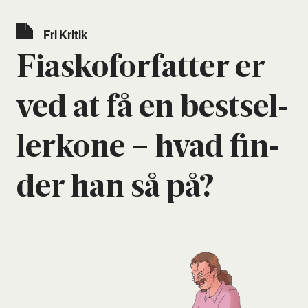
Fri Kri­tik
Fia­sko­for­fat­ter er
ved at få en best­sel­
ler­ko­ne – hvad fin­
der han så på?