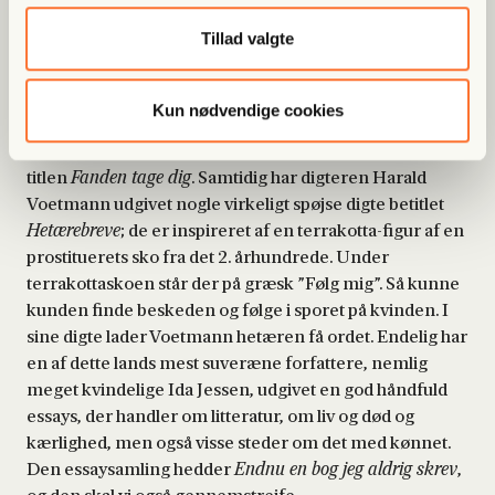
I dag skal det handle om kvindekønnet. Tilfældigvis er
Tillad valgte
det sådan, at forfatteren Niels Frank lige har udgivet et
stort værk om sin søster Elin, der sidst i marts 2021 blev
myrdet af sin mand, som hun var ved at blive skilt fra.
Kun nødvendige cookies
Manden skød hende foran parrets to voksne sønner.
Det er en tragisk historie, der meget passende har fået
titlen
Fanden tage dig
. Samtidig har digteren Harald
Voetmann udgivet nogle virkeligt spøjse digte betitlet
Hetærebreve
; de er inspireret af en terrakotta-figur af en
prostituerets sko fra det 2. århundrede. Under
terrakottaskoen står der på græsk ”Følg mig”. Så kunne
kunden finde beskeden og følge i sporet på kvinden. I
sine digte lader Voetmann hetæren få ordet. Endelig har
en af dette lands mest suveræne forfattere, nemlig
meget kvindelige Ida Jessen, udgivet en god håndfuld
essays, der handler om litteratur, om liv og død og
kærlighed, men også visse steder om det med kønnet.
Den essaysamling hedder
Endnu en bog jeg aldrig skrev
,