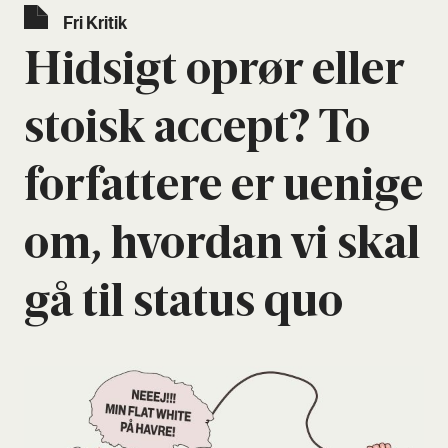
Fri Kri­tik
Hid­sigt oprør eller
stoisk accept? To
for­fat­te­re er ueni­ge
om, hvor­dan vi skal
gå til sta­tus quo