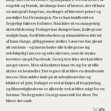
engelsk og fransk, alenlange køer af læsere, der vil have
en autograf i bøgerne, modtager af litterære priser og
medaljer fra Dronningen. Nu er han imidlertid en
frygteligt falleret forfatter. Han lider af en mangeårig
skriveblokering. Forlaget har dumpet ham. Kollegerne
undgår ham, fordi bitterheden og misundelsen står ud
af ham i lange, giftiggrønne stråler. Læserne har glemt
alt om ham – og imens bader alle kollegerne sig
selvfølgelig i succes og seks stjerner, som de straks
beretter om på Facebook. Georg tror ikke det kan blive
meget værre. Men så beslutter hans viv sig for at ville
skrive en bestseller. Det tegner til at blive en dundrende
succes. Hun sidder inde på sit arbejdsværelse og
klukker af grin; forlaget er ved at kløjes af begejstring,
og filmrettighederne er allerede ved at blive solgt for en
formue. Nu begynder Georgs mareridt for alvor. Nu
bliver det ondt.