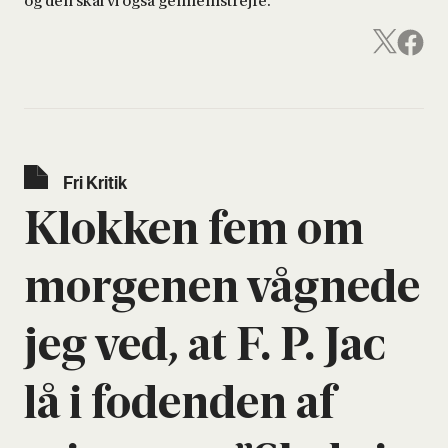
og den skal vi også gennemstrejfe.
Fri Kri­tik
Klok­ken fem om
mor­ge­nen våg­ne­de
jeg ved, at F. P. Jac
lå i foden­den af