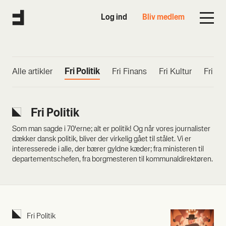
Log ind
Bliv medlem
Alle artik­ler
Fri Poli­tik
Fri Finans
Fri Kul­tur
Fri M
Fri Poli­tik
Som man sagde i 70'erne; alt er politik! Og når vores journalister
dækker dansk politik, bliver der virkelig gået til stålet. Vi er
interesserede i alle, der bærer gyldne kæder; fra ministeren til
departementschefen, fra borgmesteren til kommunaldirektøren.
Fri Poli­tik