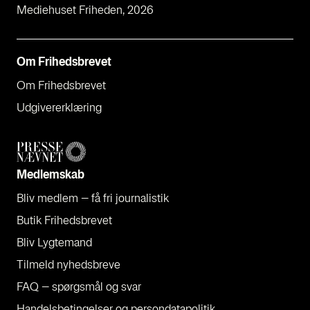
Mediehuset Friheden, 2026
Om Fri­heds­bre­vet
Om Fri­heds­bre­vet
Udgi­ve­rer­klæ­ring
Med­lem­skab
Bliv med­lem – få fri jour­na­li­stik
Butik Fri­heds­bre­vet
Bliv Lyg­te­mand
Til­meld nyheds­bre­ve
FAQ – spørgs­mål og svar
Han­dels­be­tin­gel­ser og per­son­da­ta­po­li­tik