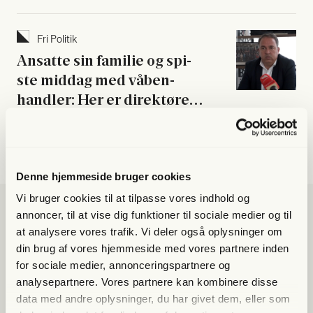
Fri Poli­tik
Ansat­te sin fami­lie og spi­
ste mid­dag med våben­
hand­ler: Her er direk­tø­ren
i Dan­marks fængsel i Koso­
Af Katrine Balch
vo
16. marts 2026 kl. 06:00
Denne hjemmeside bruger cookies
Vi bruger cookies til at tilpasse vores indhold og
annoncer, til at vise dig funktioner til sociale medier og til
at analysere vores trafik. Vi deler også oplysninger om
din brug af vores hjemmeside med vores partnere inden
for sociale medier, annonceringspartnere og
analysepartnere. Vores partnere kan kombinere disse
data med andre oplysninger, du har givet dem, eller som