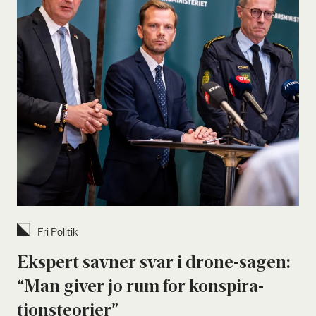
Fri Poli­tik
Eks­pert sav­ner svar i dro­ne-sagen:
“Man giver jo rum for kon­spira­
tions­te­o­ri­er”