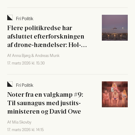
Fri Poli­tik
Fle­re poli­tik­red­se har
afslut­tet efter­forsk­nin­gen
af dro­ne-hæn­del­ser: Hol­
der kon­klu­sio­ner­ne hem­
Af Anna Bjørg & Andreas Munk
me­li­ge
17. marts 2026 kl. 15:30
Fri Poli­tik
Noter fra en valg­kamp #9:
Til sau­nagus med justits­
mi­ni­ste­ren og David Owe
Af Mia Skovby
17. marts 2026 kl. 14:15