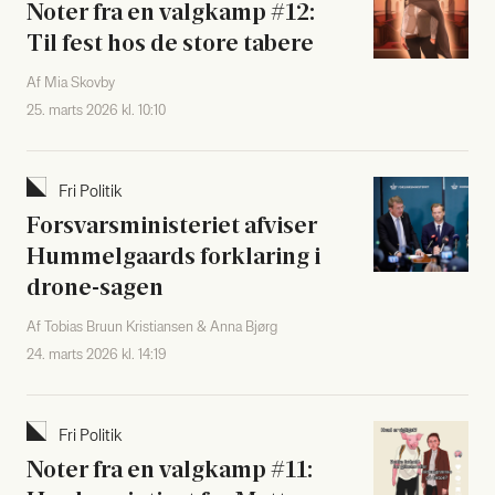
Noter fra en valg­kamp #12:
Til fest hos de sto­re tabe­re
Af Mia Skovby
25. marts 2026 kl. 10:10
Fri Poli­tik
For­svars­mi­ni­ste­ri­et afvi­ser
Hum­mel­gaards for­kla­ring i
dro­ne-sagen
Af Tobias Bruun Kristiansen & Anna Bjørg
24. marts 2026 kl. 14:19
Fri Poli­tik
Noter fra en valg­kamp #11: