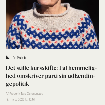
Fri Poli­tik
Det stil­le kurs­skif­te: I al hem­me­lig­
hed omskri­ver par­ti sin udlæn­din­
gepo­li­tik
Af Frederik Tarp Østensgaard
19. marts 2026 kl. 12:51