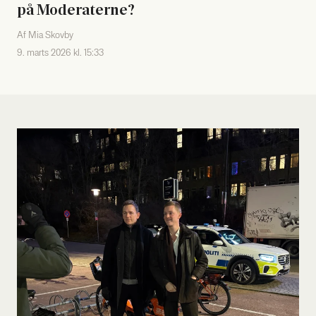
på Mode­ra­ter­ne?
Af Mia Skovby
9. marts 2026 kl. 15:33