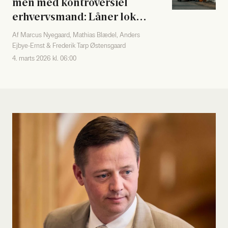
men med kon­tro­ver­si­el
erhvervs­mand: Låner loka­
ler til valg­kamp
Af Marcus Nyegaard, Mathias Blædel, Anders
Ejbye-Ernst & Frederik Tarp Østensgaard
4. marts 2026 kl. 06:00