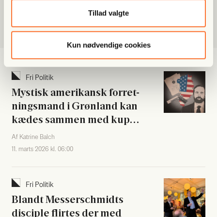
Af Mia Skovby
Tillad valgte
12. marts 2026 kl. 15:04
Kun nødvendige cookies
Fri Poli­tik
Mystisk ame­ri­kansk for­ret­
nings­mand i Grøn­land kan
kædes sam­men med kup­
for­søg i Syda­me­ri­ka
Af Katrine Balch
11. marts 2026 kl. 06:00
Fri Poli­tik
Blandt Mes­ser­s­ch­midts
discip­le flir­tes der med