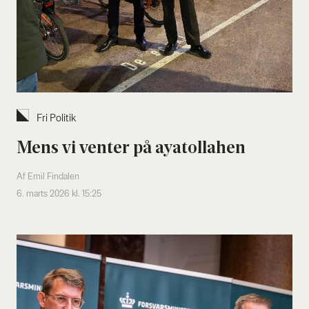
Fri Poli­tik
Mens vi ven­ter på aya­tol­la­hen
Af Emil Findalen
6. marts 2026 kl. 15:25