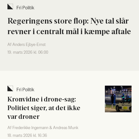
Fri Poli­tik
Rege­rin­gens sto­re flop: Nye tal slår
rev­ner i cen­tralt mål i kæm­pe afta­le
Af Anders Ejbye-Ernst
19. marts 2026 kl. 06:00
Fri Poli­tik
Kron­vid­ne i dro­ne-sag:
Poli­ti­et siger, at det ikke
var dro­ner
Af Frederikke Ingemann & Andreas Munk
18. marts 2026 kl. 16:36