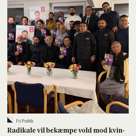
Fri Poli­tik
Radi­ka­le vil bekæm­pe vold mod kvin­