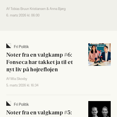
Af Tobias Bruun Kristiansen & Anna Bjørg
6. marts 2026 kl. 06:00
Fri Poli­tik
Noter fra en valg­kamp #6:
Fon­seca har tak­ket ja til et
nyt liv på høj­re­fløj­en
Af Mia Skovby
5. marts 2026 kl. 16:34
Fri Poli­tik
Noter fra en valg­kamp #5: