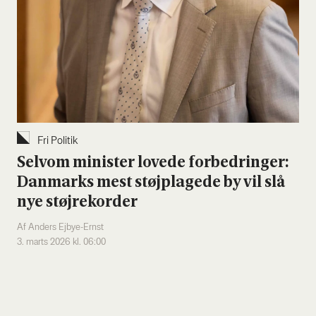
Fri Poli­tik
Selv­om mini­ster love­de for­bed­rin­ger:
Dan­marks mest støj­pla­ge­de by vil slå
nye støj­re­kor­der
Af Anders Ejbye-Ernst
3. marts 2026 kl. 06:00