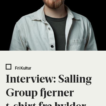
Fri Kul­tur
Inter­view: Sal­ling
Group fjer­ner