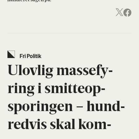
Fri Poli­tik
Ulov­lig mas­se­fy­
ring i smit­te­o­p­
spor­in­gen – hund­
red­vis skal kom­