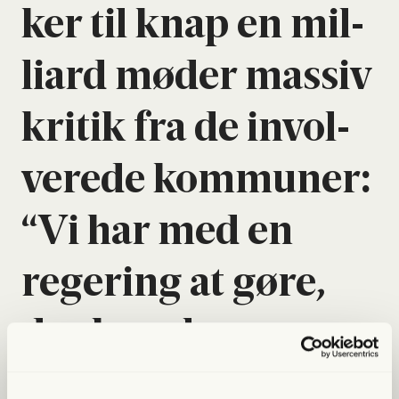
ker til knap en mil­
li­ard møder mas­siv
kri­tik fra de invol­
ve­re­de kom­mu­ner:
“Vi har med en
rege­ring at gøre,
der bare laver
noget sig­nal­po­li­