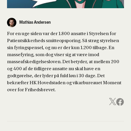
Mathias Andersen
For en uge siden var der 1.800 ansatte i Styrelsen for
Patientsikkerheds smitteopsporing. Så strøg styrelsen
sin fyringspensel, og nu er der kun 1.200 tilbage. En
massefyring, som dog viser sig at være imod
masseafskedigelsesloven. Det betyder, at mellem 200
og 400 af de tidligere ansatte nu skal have en
godtgørelse, der lyder på fuld løn i 30 dage. Det
bekræfter HK Hovedstaden og vikarbureauet Moment
over for Frihedsbrevet.