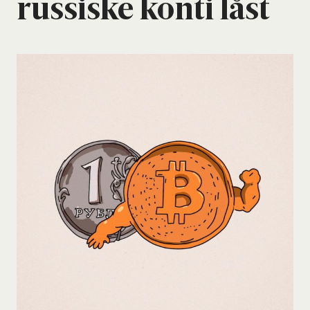
rus­si­ske kon­ti låst