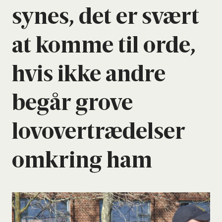
synes, det er svært
at kom­me til orde,
hvis ikke andre
begår grove
lovover­træ­del­ser
omkring ham