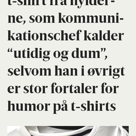
t‑shirt fra hyl­der­
ne, som kom­mu­ni­
ka­tions­chef kal­der
“uti­dig og dum”,
selv­om han i øvrigt
er stor for­ta­ler for
humor på t‑shirts