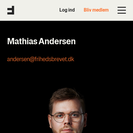
Log ind
Bliv medlem
Mathias Andersen
andersen@frihedsbrevet.dk