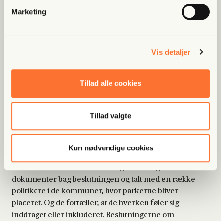
Marketing
Vis detaljer
Mathias Andersen
Den 24. marts præsenterede regeringen sin storslåede
Tillad alle cookies
biodiversitetspakke, hvor der er afsat intet mindre end
888 millioner kroner til at oprette 13 nye
naturnationalparker rundt omkring i landet. Ifølge
Tillad valgte
myndighederne selv har udvælgelsen fundet sted
gennem en omstændig proces, hvor både eksperter,
politikere og brugerne af naturområderne er blevet
Kun nødvendige cookies
inkluderet. Det er dog langt fra alle, der er tilfredse.
Frihedsbrevet har fået aktindsigt i adskillige
dokumenter bag beslutningen og talt med en række
politikere i de kommuner, hvor parkerne bliver
placeret. Og de fortæller, at de hverken føler sig
inddraget eller inkluderet. Beslutningerne om