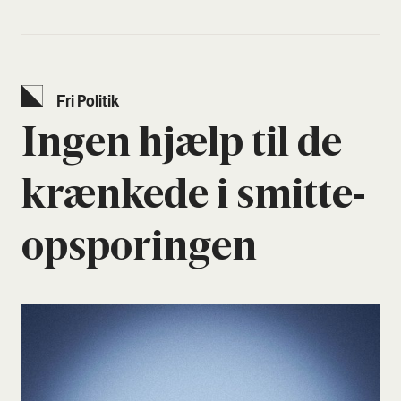
Fri Poli­tik
Ingen hjælp til de
kræn­ke­de i smit­te­
o­p­spor­in­gen