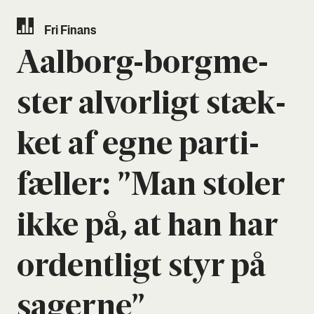
Fri Finans
Aal­borg-borg­me­
ster alvor­ligt stæk­
ket af egne par­ti­
fæl­ler: ”Man sto­ler
ikke på, at han har
ordent­ligt styr på
sager­ne”