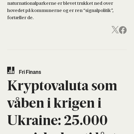
naturnationalparkerne er blevet trukket ned over
hovedet på kommunerne og er ren “signalpolitik”,
fortæller de.
Fri Finans
Kryp­tova­lu­ta som
våben i kri­gen i
Ukrai­ne: 25.000