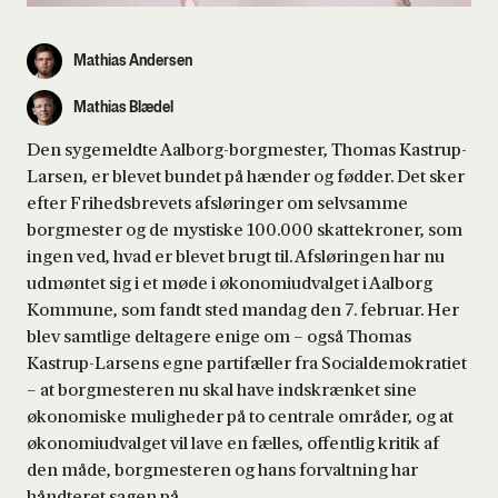
Mathias Andersen
Mathias Blædel
Den sygemeldte Aalborg-borgmester, Thomas Kastrup-
Larsen, er blevet bundet på hænder og fødder. Det sker
efter Frihedsbrevets afsløringer om selvsamme
borgmester og de mystiske 100.000 skattekroner, som
ingen ved, hvad er blevet brugt til. Afsløringen har nu
udmøntet sig i et møde i økonomiudvalget i Aalborg
Kommune, som fandt sted mandag den 7. februar. Her
blev samtlige deltagere enige om – også Thomas
Kastrup-Larsens egne partifæller fra Socialdemokratiet
– at borgmesteren nu skal have indskrænket sine
økonomiske muligheder på to centrale områder, og at
økonomiudvalget vil lave en fælles, offentlig kritik af
den måde, borgmesteren og hans forvaltning har
håndteret sagen på.