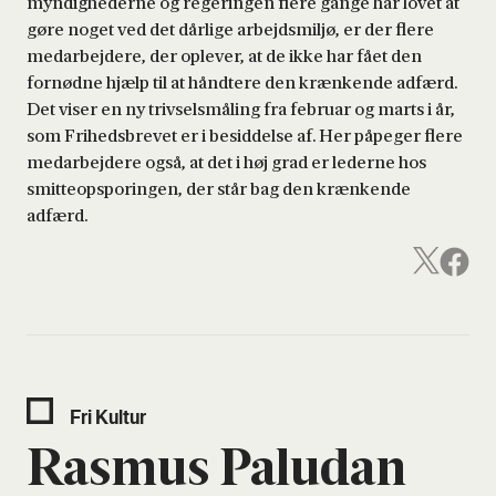
myndighederne og regeringen flere gange har lovet at
gøre noget ved det dårlige arbejdsmiljø, er der flere
medarbejdere, der oplever, at de ikke har fået den
fornødne hjælp til at håndtere den krænkende adfærd.
Det viser en ny trivselsmåling fra februar og marts i år,
som Frihedsbrevet er i besiddelse af. Her påpeger flere
medarbejdere også, at det i høj grad er lederne hos
smitteopsporingen, der står bag den krænkende
adfærd.
Fri Kul­tur
Ras­mus Palu­dan