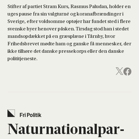
Stifter af partiet Stram Kurs, Rasmus Paludan, holder en
uges pause fra sin valgturné og koranafbrændinger i
Sverige, efter voldsomme optøjer har fundet sted i flere
svenske byer henover påsken. Tirsdag stod han i stedet
mandsopdækket på en græsplæne i Tårnby, hvor
Frihedsbrevet mødte ham og ganske få mennesker, der
ikke tilhøre det danske pressekorps eller den danske
polititjeneste.
Fri Poli­tik
Natur­na­tio­nal­par­