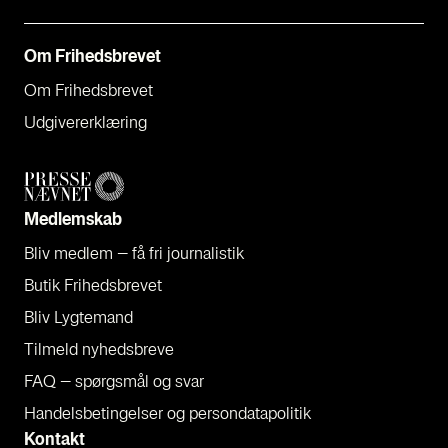
Om Fri­heds­bre­vet
Om Fri­heds­bre­vet
Udgi­ve­rer­klæ­ring
Med­lem­skab
Bliv med­lem – få fri jour­na­li­stik
Butik Fri­heds­bre­vet
Bliv Lyg­te­mand
Til­meld nyheds­bre­ve
FAQ – spørgs­mål og svar
Han­dels­be­tin­gel­ser og per­son­da­ta­po­li­tik
Kon­takt