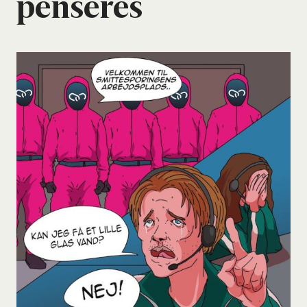
pen­se­res