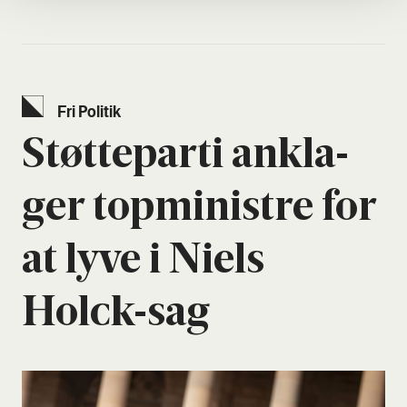
Fri Poli­tik
Støt­te­par­ti ankla­
ger top­mi­ni­stre for
at lyve i Niels
Holck-sag