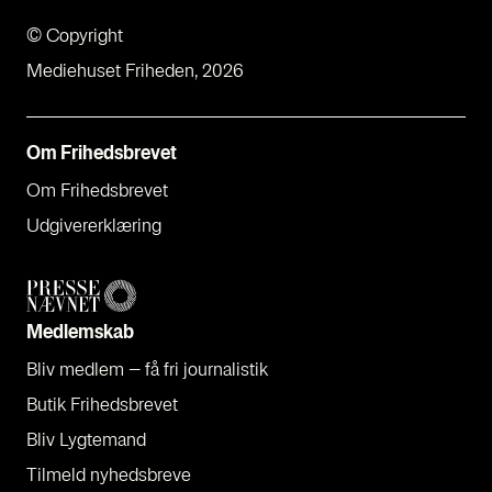
© Copyright
Mediehuset Friheden, 2026
Om Fri­heds­bre­vet
Om Fri­heds­bre­vet
Udgi­ve­rer­klæ­ring
Med­lem­skab
Bliv med­lem – få fri jour­na­li­stik
Butik Fri­heds­bre­vet
Bliv Lyg­te­mand
Til­meld nyheds­bre­ve