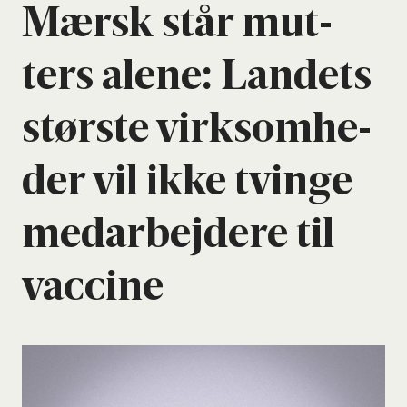
Mær­sk står mut­
ters ale­ne: Lan­dets
stør­ste virk­som­he­
der vil ikke tvin­ge
med­ar­bej­de­re til
vac­ci­ne