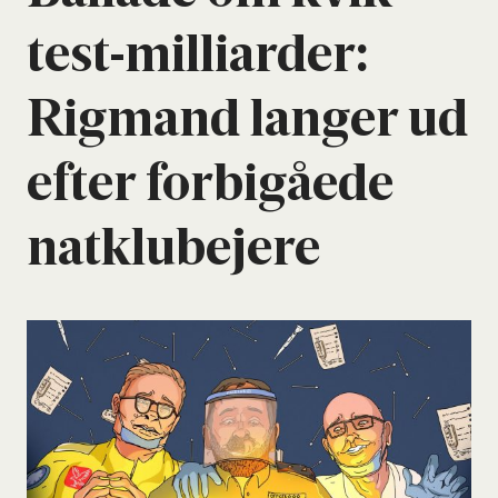
test-mil­li­ar­der:
Rig­mand lan­ger ud
efter for­bi­gå­e­de
nat­klu­be­je­re