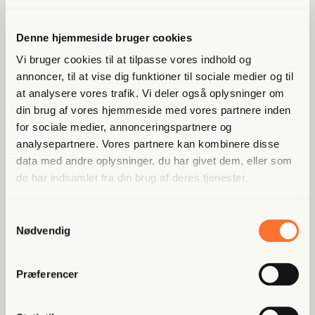
lem tavs om exit
Denne hjemmeside bruger cookies
Vi bruger cookies til at tilpasse vores indhold og
annoncer, til at vise dig funktioner til sociale medier og til
Mathias Blædel
at analysere vores trafik. Vi deler også oplysninger om
din brug af vores hjemmeside med vores partnere inden
Det omstridte selskab Blue Vision har fået nye ridser i
for sociale medier, annonceringspartnere og
lakken. Bare to dage efter at CBS-eksperten Caspar
analysepartnere. Vores partnere kan kombinere disse
Rose blev udråbt som bestyrelsesmedlem og
data med andre oplysninger, du har givet dem, eller som
redningsmand, trak han sig. Før Rose entrerede med
de har indsamlet fra din brug af deres tjenester.
selskabet, havde han flere gange været ude med bidsk
kritik af ledelsen, han var udset til at skulle arbejde
sammen med.
Samtykkevalg
Nødvendig
Præferencer