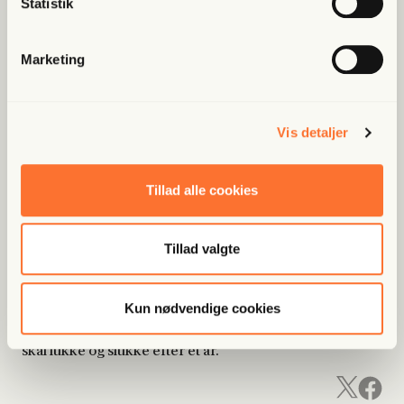
Statistik
Fri Finans
Wam­mens kri­se­
Marketing
fond luk­ker og
Vis detaljer
sluk­ker
Tillad alle cookies
Tillad valgte
Mathias Blædel
I begyndelsen af næste år er det planen, at Danmarks
Genopretningsfond, der skulle redde nødlidende,
Kun nødvendige cookies
samfundsbærende virksomheder under coronakrisen,
skal lukke og slukke efter et år.