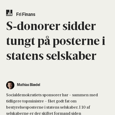
Fri Finans
S‑donorer sid­der
tungt på poster­ne i
sta­tens sel­ska­ber
Mathias Blædel
Socialdemokratiets sponsorer har – sammen med
tidligere topministre – fået godt fat om
bestyrelsesposterne i statens selskaber. I 10 af
selskaberne er der skiftet formand siden