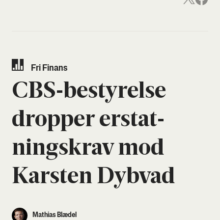
Fri Finans
CBS-besty­rel­se
drop­per erstat­
nings­krav mod
Kar­sten Dybvad
Mathias Blædel