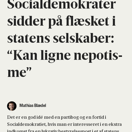
Soci­al­de­mo­kra­ter
sid­der på flæ­sket i
sta­tens sel­ska­ber:
“Kan lig­ne nepo­tis­
me”
Mathias Blædel
Det er en god idé med en partibog og en fortid i
Socialdemokratiet, hvis man er interesseret i en ekstra
indkomst fra en lukrativ bestyrelsespost i et af statens