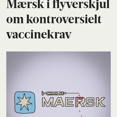
Mær­sk i fly­ver­skjul
om kon­tro­ver­si­elt
vac­ci­ne­krav