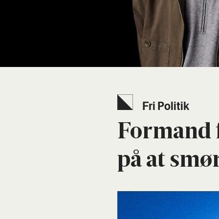
Fri Poli­tik
For­mand f
på at smø­