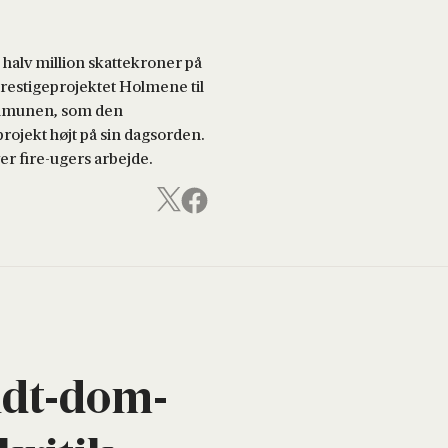
halv million skattekroner på
restigeprojektet Holmene til
kommunen, som den
projekt højt på sin dagsorden.
er fire-ugers arbejde.
midt-dom­