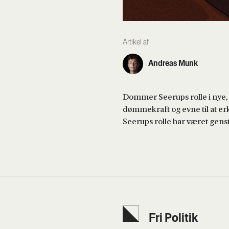
Artikel af
Andreas Munk
Dommer Seerups rolle i nye,
dømmekraft og evne til at er
Seerups rolle har været genst
Fri Poli­tik