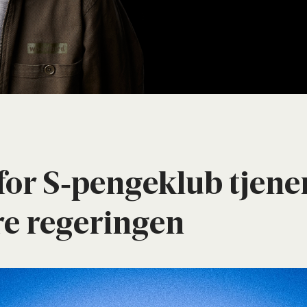
or S‑pengeklub tje­ner
re rege­rin­gen