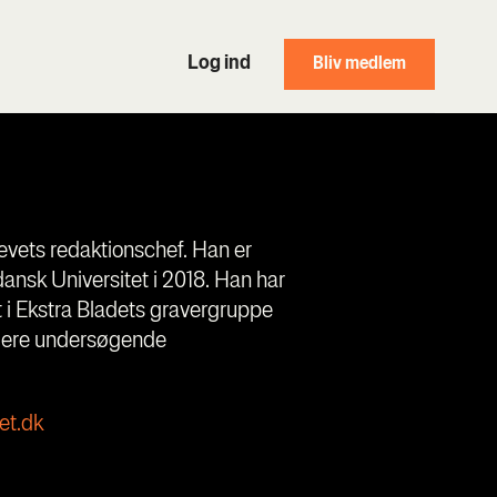
Log ind
Bliv medlem
vets redaktionschef. Han er
dansk Universitet i 2018. Han har
t i Ekstra Bladets gravergruppe
 flere undersøgende
et.dk