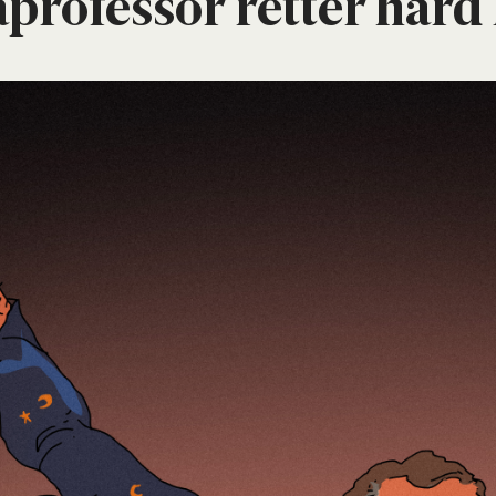
ro­fes­sor ret­ter hård 