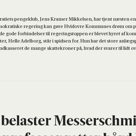
tiets pengeklub, Jens Kramer Mikkelsen, har tjent næsten en 
ldemokratiske regering kan gøre Hvidovre Kommunes drøm om p
de gode forbindelser til regeringstoppen er blevet hyret af 
, Helle Adelborg, står i spidsen for. Hun har det store anlægs
kasseret de mange skattekroner på, hvad der svarer til lidt ov
bela­ster Mes­ser­s­ch­