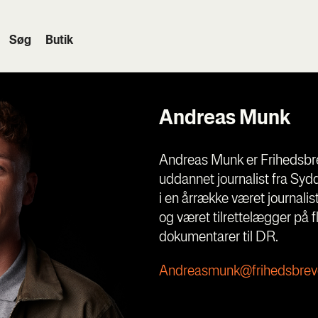
Søg
Butik
Andreas Munk
Andreas Munk er Frihedsbre
uddannet journalist fra Syd
i en årrække været journalis
og været tilrettelægger på
dokumentarer til DR.
Andreasmunk@frihedsbrev