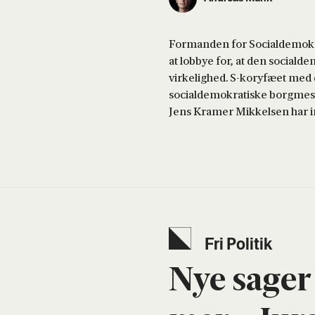
Formanden for Socialdemokra
at lobbye for, at den socia
virkelighed. S-koryfæet med 
socialdemokratiske borgmester
Jens Kramer Mikkelsen har ind
Fri Poli­tik
Nye sager 